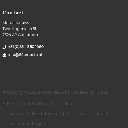
Contact
MetaalNieuws
Tweelingenlaan 51
7324 AP Apeldoorn
+31 (0)55 – 360 1060
info@54umedia.nl
© Copyright 2026 Metaalnieuws | Powered by
iClicks
Adverteren MetaalNieuws
Colofon
Privacy & Cookiestatement
Disclaimer
Contact
Cookies instellingen