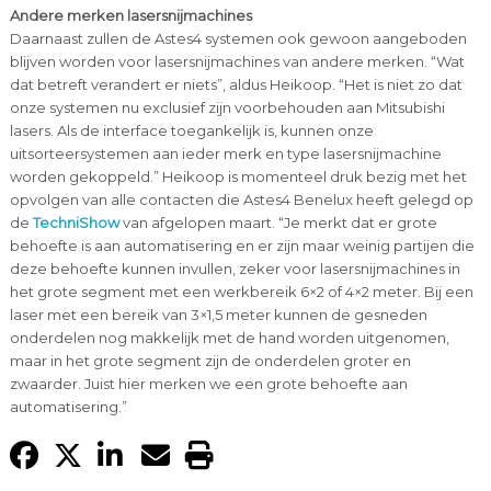
Andere merken lasersnijmachines
Daarnaast zullen de Astes4 systemen ook gewoon aangeboden
blijven worden voor lasersnijmachines van andere merken. “Wat
dat betreft verandert er niets”, aldus Heikoop. “Het is niet zo dat
onze systemen nu exclusief zijn voorbehouden aan Mitsubishi
lasers. Als de interface toegankelijk is, kunnen onze
uitsorteersystemen aan ieder merk en type lasersnijmachine
worden gekoppeld.” Heikoop is momenteel druk bezig met het
opvolgen van alle contacten die Astes4 Benelux heeft gelegd op
de
TechniShow
van afgelopen maart. “Je merkt dat er grote
behoefte is aan automatisering en er zijn maar weinig partijen die
deze behoefte kunnen invullen, zeker voor lasersnijmachines in
het grote segment met een werkbereik 6×2 of 4×2 meter. Bij een
laser met een bereik van 3×1,5 meter kunnen de gesneden
onderdelen nog makkelijk met de hand worden uitgenomen,
maar in het grote segment zijn de onderdelen groter en
zwaarder. Juist hier merken we een grote behoefte aan
automatisering.”