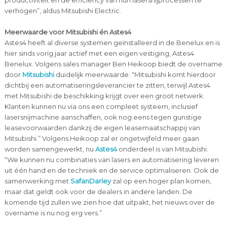
productiviteit en de efficiency van hun lasersnijprocessen te
verhogen”, aldus Mitsubishi Electric.
Meerwaarde voor Mitsubishi én Astes4
Astes4 heeft al diverse systemen geïnstalleerd in de Benelux en is
hier sinds vorig jaar actief met een eigen vestiging, Astes4
Benelux. Volgens sales manager Ben Heikoop biedt de overname
door
Mitsubishi
duidelijk meerwaarde. “Mitsubishi komt hierdoor
dichtbij een automatiseringsleverancier te zitten, terwijl Astes4
met Mitsubishi de beschikking krijgt over een groot netwerk.
Klanten kunnen nu via ons een compleet systeem, inclusief
lasersnijmachine aanschaffen, ook nog eens tegen gunstige
leasevoorwaarden dankzij de eigen leasemaatschappij van
Mitsubishi.” Volgens Heikoop zal er ongetwijfeld meer gaan
worden samengewerkt, nu
Astes4
onderdeel is van Mitsubishi.
“We kunnen nu combinaties van lasers en automatisering leveren
uit één hand en de techniek en de service optimaliseren. Ook de
samenwerking met
SafanDarley
zal op een hoger plan komen,
maar dat geldt ook voor de dealers in andere landen. De
komende tijd zullen we zien hoe dat uitpakt, het nieuws over de
overname is nu nog erg vers.”