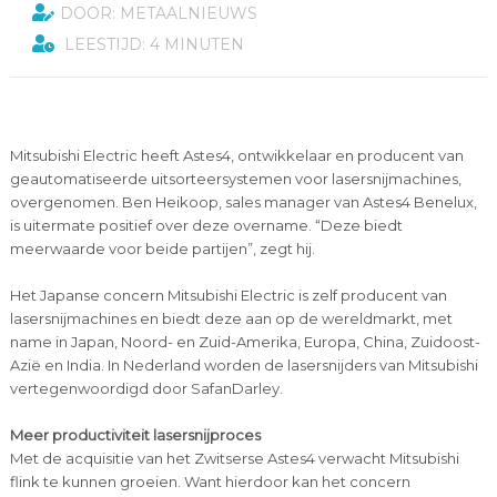
DOOR: METAALNIEUWS
LEESTIJD: 4 MINUTEN
Mitsubishi Electric heeft Astes4, ontwikkelaar en producent van
geautomatiseerde uitsorteersystemen voor lasersnijmachines,
overgenomen. Ben Heikoop, sales manager van Astes4 Benelux,
is uitermate positief over deze overname. “Deze biedt
meerwaarde voor beide partijen”, zegt hij.
Het Japanse concern Mitsubishi Electric is zelf producent van
lasersnijmachines en biedt deze aan op de wereldmarkt, met
name in Japan, Noord- en Zuid-Amerika, Europa, China, Zuidoost-
Azië en India. In Nederland worden de lasersnijders van Mitsubishi
vertegenwoordigd door SafanDarley.
Meer productiviteit lasersnijproces
Met de acquisitie van het Zwitserse Astes4 verwacht Mitsubishi
flink te kunnen groeien. Want hierdoor kan het concern