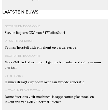
LAATSTE NIEUWS
BEDRIJF EN ECONOMIE
Steven Ruijters CEO van 247TailorSteel
PLAATBEWERKING
Trumpf herstelt zich en rekent op verdere groei
BEDRIJF EN ECONOMIE
Nevi PMI: Industrie noteert grootste productiestijging in ruim
vier jaar
VERSPANEN
Haimer draagt eigendom over aan tweede generatie
METAALNIEUWS EXTRA IM
Dome Auctions veilt machines, lasapparatuur, plaatstaal en
inventaris van Solex Thermal Science