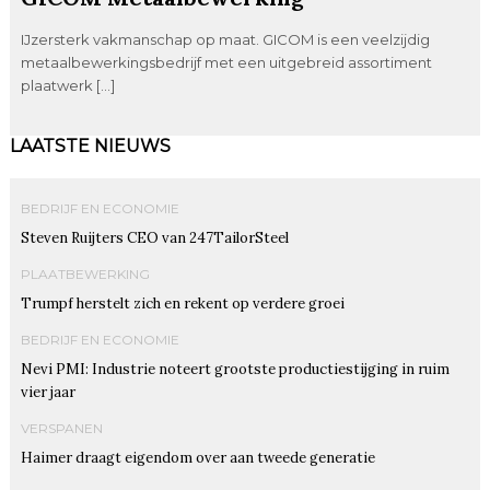
IJzersterk vakmanschap op maat. GICOM is een veelzijdig
metaalbewerkingsbedrijf met een uitgebreid assortiment
plaatwerk […]
LAATSTE NIEUWS
BEDRIJF EN ECONOMIE
Steven Ruijters CEO van 247TailorSteel
PLAATBEWERKING
Trumpf herstelt zich en rekent op verdere groei
BEDRIJF EN ECONOMIE
Nevi PMI: Industrie noteert grootste productiestijging in ruim
vier jaar
VERSPANEN
Haimer draagt eigendom over aan tweede generatie