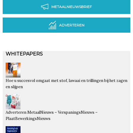
METAALNIEUWSBRIEF
ADVERTEREN
WHITEPAPERS
Hoe u succesvol omgaat met stof, lawaai en trillingen bij het zagen
en slijpen
Adverteren MetaalNieuws – VerspaningsNieuws –
PlaatBewerkingsNieuws