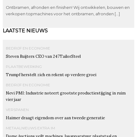
Ontbramen, afronden en finishen! Wij ontwikkelen, bouwen en
verkopen topmachines voor het ontbramen, afronden […]
LAATSTE NIEUWS
BEDRIJF EN ECONOMIE
Steven Ruijters CEO van 247TailorSteel
PLAATBEWERKING
Trumpf herstelt zich en rekent op verdere groei
BEDRIJF EN ECONOMIE
Nevi PMI: Industrie noteert grootste productiestijging in ruim
vier jaar
VERSPANEN
Haimer draagt eigendom over aan tweede generatie
METAALNIEUWS EXTRA IM
Dome Auctions veilt machines, lasapparatuur, plaatstaal en