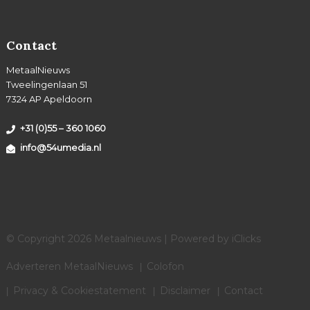
Contact
MetaalNieuws
Tweelingenlaan 51
7324 AP Apeldoorn
+31 (0)55 – 360 1060
info@54umedia.nl
© Copyright 2026 Metaalnieuws | Powered by
iClicks
Adverteren MetaalNieuws
Colofon
Privacy & Cookiestatement
Disclaimer
Contact