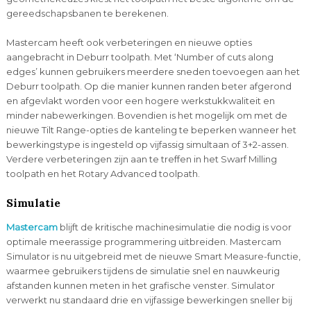
gereedschapsbanen te berekenen.
Mastercam heeft ook verbeteringen en nieuwe opties
aangebracht in Deburr toolpath. Met ‘Number of cuts along
edges’ kunnen gebruikers meerdere sneden toevoegen aan het
Deburr toolpath. Op die manier kunnen randen beter afgerond
en afgevlakt worden voor een hogere werkstukkwaliteit en
minder nabewerkingen. Bovendien is het mogelijk om met de
nieuwe Tilt Range-opties de kanteling te beperken wanneer het
bewerkingstype is ingesteld op vijfassig simultaan of 3+2-assen.
Verdere verbeteringen zijn aan te treffen in het Swarf Milling
toolpath en het Rotary Advanced toolpath.
Simulatie
Mastercam
blijft de kritische machinesimulatie die nodig is voor
optimale meerassige programmering uitbreiden. Mastercam
Simulator is nu uitgebreid met de nieuwe Smart Measure-functie,
waarmee gebruikers tijdens de simulatie snel en nauwkeurig
afstanden kunnen meten in het grafische venster. Simulator
verwerkt nu standaard drie en vijfassige bewerkingen sneller bij