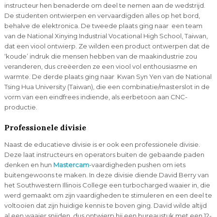
instructeur hen benaderde om deel te nemen aan de wedstrijd.
De studenten ontwierpen en vervaardigden alles op het bord,
behalve de elektronica. De tweede plaats ging naar een team
van de National Xinying Industrial Vocational High School, Taiwan,
dat een viool ontwierp. Ze wilden een product ontwerpen dat de
‘koude’ indruk die mensen hebben van de maakindustrie zou
veranderen, dus creëerden ze een viool vol enthousiasme en
warmte. De derde plaats ging naar Kwan Syn Yen van de National
Tsing Hua University (Taiwan), die een combinatie/masterslot in de
vorm van een eindfrees indiende, als eerbetoon aan CNC-
productie.
Professionele divisie
Naast de educatieve divisie is er ook een professionele divisie.
Deze laat instructeurs en operators buiten de gebaande paden
denken en hun
Mastercam
-vaardigheden pushen om iets
buitengewoons te maken. In deze divisie diende David Berry van
het Southwestern Illinois College een turbocharged waaier in, die
werd gemaakt om zijn vaardigheden te stimuleren en een deel te
voltooien dat zijn huidige kennis te boven ging. David wilde altijd
al een waaier snijden, dus ontwierp hij een bureaustuk met een 12-