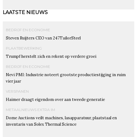
LAATSTE NIEUWS
BEDRIJF EN ECONOMIE
Steven Ruijters CEO van 247TailorSteel
PLAATBEWERKING
Trumpf herstelt zich en rekent op verdere groei
BEDRIJF EN ECONOMIE
Nevi PMI: Industrie noteert grootste productiestijging in ruim
vier jaar
VERSPANEN
Haimer draagt eigendom over aan tweede generatie
METAALNIEUWS EXTRA IM
Dome Auctions veilt machines, lasapparatuur, plaatstaal en
inventaris van Solex Thermal Science