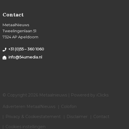
Contact
MetaalNieuws
Tweelingenlaan 51
7324 AP Apeldoorn
+31 (0)55 – 360 1060
info@54umedia.nl
© Copyright 2026 Metaalnieuws | Powered by
iClicks
Adverteren MetaalNieuws
Colofon
Privacy & Cookiestatement
Disclaimer
Contact
Cookies instellingen