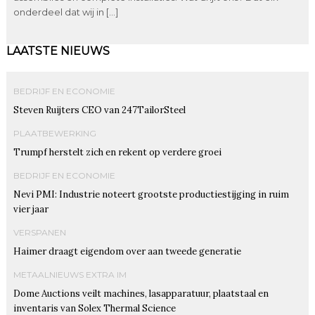
onderdeel dat wij in […]
LAATSTE NIEUWS
BEDRIJF EN ECONOMIE
Steven Ruijters CEO van 247TailorSteel
PLAATBEWERKING
Trumpf herstelt zich en rekent op verdere groei
BEDRIJF EN ECONOMIE
Nevi PMI: Industrie noteert grootste productiestijging in ruim
vier jaar
VERSPANEN
Haimer draagt eigendom over aan tweede generatie
METAALNIEUWS EXTRA IM
Dome Auctions veilt machines, lasapparatuur, plaatstaal en
inventaris van Solex Thermal Science