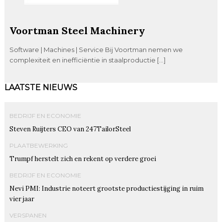
Voortman Steel Machinery
Software | Machines | Service Bij Voortman nemen we
complexiteit en inefficiëntie in staalproductie […]
LAATSTE NIEUWS
BEDRIJF EN ECONOMIE
Steven Ruijters CEO van 247TailorSteel
PLAATBEWERKING
Trumpf herstelt zich en rekent op verdere groei
BEDRIJF EN ECONOMIE
Nevi PMI: Industrie noteert grootste productiestijging in ruim
vier jaar
VERSPANEN