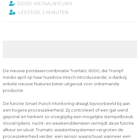
DOOR: METAALNIEUWS
LEESTIJD: 2 MINUTEN
De nieuwe ponslasercombinatie TruMatic 6000, die Trumpf
medio april op haar huisshow Intech introduceerde, is dankzij
enkele nieuwe features beter uitgerust voor onbemande
productie.
De functie Smart Punch Monitoring draagt bijvoorbeeld bij aan
een hogere proceszekerheid. Zij controleert of een gat werd
geponst en herkent zo vroegtijdig een mogelijke stempelbreuk.
Vooral tijdens nacht- en weekenddiensten vermijdt deze functie
afkeur en uitval. Trumatic assistentiesystemen vergroten de
proceszekerheid verder: een sensor waarschuwt wanneer een