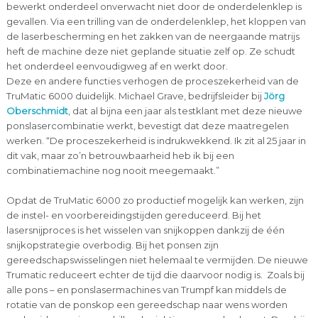
bewerkt onderdeel onverwacht niet door de onderdelenklep is
gevallen. Via een trilling van de onderdelenklep, het kloppen van
de laserbescherming en het zakken van de neergaande matrijs
heft de machine deze niet geplande situatie zelf op. Ze schudt
het onderdeel eenvoudigweg af en werkt door.
Deze en andere functies verhogen de proceszekerheid van de
TruMatic 6000 duidelijk. Michael Grave, bedrijfsleider bij
Jörg
Oberschmidt
, dat al bijna een jaar als testklant met deze nieuwe
ponslasercombinatie werkt, bevestigt dat deze maatregelen
werken. “De proceszekerheid is indrukwekkend. Ik zit al 25 jaar in
dit vak, maar zo’n betrouwbaarheid heb ik bij een
combinatiemachine nog nooit meegemaakt.”
Opdat de TruMatic 6000 zo productief mogelijk kan werken, zijn
de instel- en voorbereidingstijden gereduceerd. Bij het
lasersnijproces is het wisselen van snijkoppen dankzij de één
snijkopstrategie overbodig. Bij het ponsen zijn
gereedschapswisselingen niet helemaal te vermijden. De nieuwe
Trumatic reduceert echter de tijd die daarvoor nodig is. Zoals bij
alle pons – en ponslasermachines van Trumpf kan middels de
rotatie van de ponskop een gereedschap naar wens worden