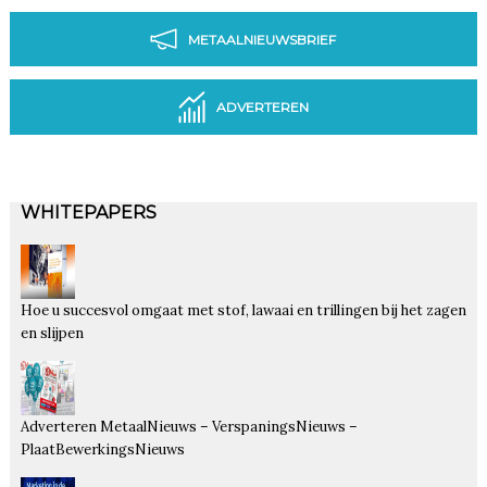
METAALNIEUWSBRIEF
ADVERTEREN
WHITEPAPERS
Hoe u succesvol omgaat met stof, lawaai en trillingen bij het zagen
en slijpen
Adverteren MetaalNieuws – VerspaningsNieuws –
PlaatBewerkingsNieuws