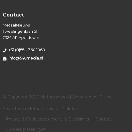
Contact
MetaalNieuws
Tweelingenlaan 51
7324 AP Apeldoorn
+31 (0)55 – 360 1060
info@54umedia.nl
© Copyright 2026 Metaalnieuws | Powered by
iClicks
Adverteren MetaalNieuws
Colofon
Privacy & Cookiestatement
Disclaimer
Contact
Cookies instellingen