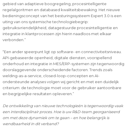
gebied van adaptieve boogregeling, procesintelligente
regelalgoritmen en databased kwaliteitsbewaking. Het nieuwe
bedieningsconcept van het besturingssysteem Expert 3.0 is een
uiting van ons systemische technologiebegrip:
gebruiksvriendelijkheid, datagestuurde procesintelligentie en
integratie in klantprocessen zijn hierin naadloos met elkaar
verbonden.”
“Een ander speerpunt ligt op software- en connectiviteitsniveau.
API-gebaseerde openheid, digitale diensten, voorspellend
onderhoud en integratie in MES/ERP-systemen zijn tegenwoordig
doorslaggevende onderscheidende factoren. Trends zoals
welding-as-a-service, closed-loop-concepten en AI-
ondersteunde analyses volgen wij gericht en met een duidelijk
criterium: de technologie moet voor de gebruiker aantoonbare
en begrijpelijke resultaten opleveren.”
De ontwikkeling van nieuwe technologieën is tegenwoordig vaak
een interdisciplinair proces. Hoe is uw R&D-team georganiseerd
om met deze dynamiek om te gaan – en hoe belangrijk is
wendbaarheid in dit verband?