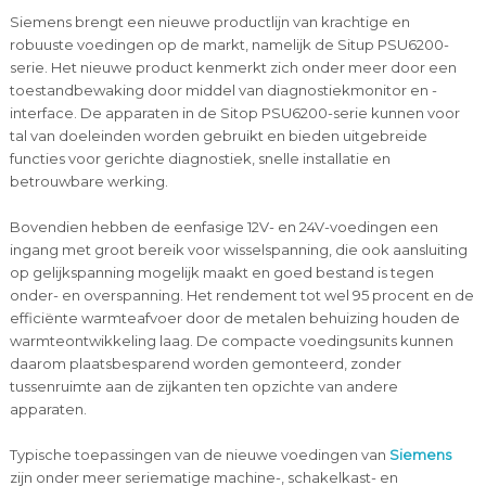
Siemens brengt een nieuwe productlijn van krachtige en
robuuste voedingen op de markt, namelijk de Situp PSU6200-
serie. Het nieuwe product kenmerkt zich onder meer door een
toestandbewaking door middel van diagnostiekmonitor en -
interface. De apparaten in de Sitop PSU6200-serie kunnen voor
tal van doeleinden worden gebruikt en bieden uitgebreide
functies voor gerichte diagnostiek, snelle installatie en
betrouwbare werking.
Bovendien hebben de eenfasige 12V- en 24V-voedingen een
ingang met groot bereik voor wisselspanning, die ook aansluiting
op gelijkspanning mogelijk maakt en goed bestand is tegen
onder- en overspanning. Het rendement tot wel 95 procent en de
efficiënte warmteafvoer door de metalen behuizing houden de
warmteontwikkeling laag. De compacte voedingsunits kunnen
daarom plaatsbesparend worden gemonteerd, zonder
tussenruimte aan de zijkanten ten opzichte van andere
apparaten.
Typische toepassingen van de nieuwe voedingen van
Siemens
zijn onder meer seriematige machine-, schakelkast- en