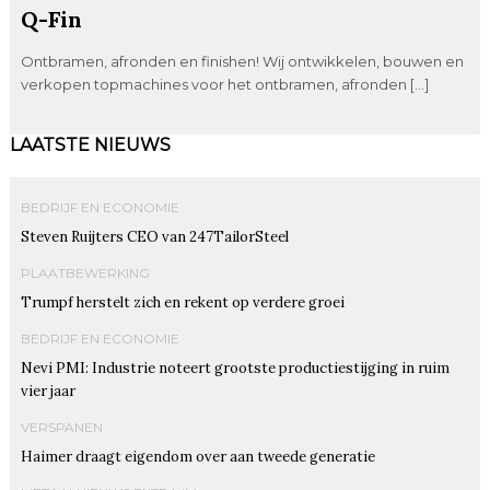
Q-Fin
Ontbramen, afronden en finishen! Wij ontwikkelen, bouwen en
verkopen topmachines voor het ontbramen, afronden […]
LAATSTE NIEUWS
BEDRIJF EN ECONOMIE
Steven Ruijters CEO van 247TailorSteel
PLAATBEWERKING
Trumpf herstelt zich en rekent op verdere groei
BEDRIJF EN ECONOMIE
Nevi PMI: Industrie noteert grootste productiestijging in ruim
vier jaar
VERSPANEN
Haimer draagt eigendom over aan tweede generatie