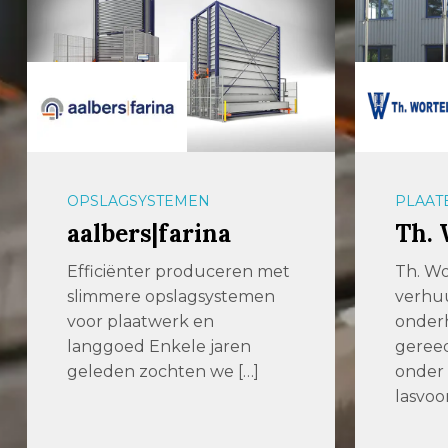
OPSLAGSYSTEMEN
PLAAT
aalbers|farina
Th. 
Efficiënter produceren met
Th. Wo
slimmere opslagsystemen
verhuu
voor plaatwerk en
onder
langgoed Enkele jaren
geree
geleden zochten we […]
onder
lasvoo