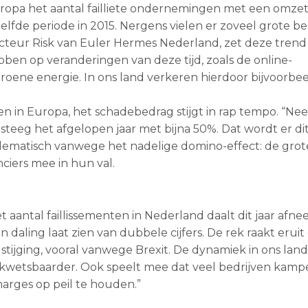
 Europa het aantal failliete ondernemingen met een omze
lfde periode in 2015. Nergens vielen er zoveel grote be
cteur Risk van Euler Hermes Nederland, zet deze trend d
ben op veranderingen van deze tijd, zoals de online-
roene energie. In ons land verkeren hierdoor bijvoorbe
en in Europa, het schadebedrag stijgt in rap tempo. “Ne
, steeg het afgelopen jaar met bijna 50%. Dat wordt er dit
oblematisch vanwege het nadelige domino-effect: de grot
ciers mee in hun val.
antal faillissementen in Nederland daalt dit jaar afne
daling laat zien van dubbele cijfers. De rek raakt eruit 
ijging, vooral vanwege Brexit. De dynamiek in ons land 
ijd kwetsbaarder. Ook speelt mee dat veel bedrijven kam
marges op peil te houden.”