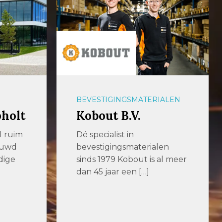
BEVESTIGINGSMATERIALEN
pholt
Kobout B.V.
al ruim
Dé specialist in
ouwd
bevestigingsmaterialen
dige
sinds 1979 Kobout is al meer
dan 45 jaar een […]