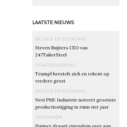
LAATSTE NIEUWS
BEDRIJF EN ECONOMIE
Steven Ruijters CEO van
247TailorSteel
PLAATBEWERKING
Trumpf herstelt zich en rekent op
verdere groei
BEDRIJF EN ECONOMIE
Nevi PMI: Industrie noteert grootste
productiestijging in ruim vier jaar
VERSPANEN
Haimer draagt eigendom over aan