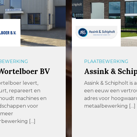
BEWERKING
PLAATBEWERKING
Wortelboer BV
Assink & Schi
rtelboer levert,
Assink & Schipholt is 
rt, repareert en
een eeuw een vertr
houdt machines en
adres voor hoogwaar
dschappen voor
metaalbewerking […]
 meer
rbewerking […]