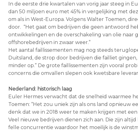
In de eerste drie kwartalen van vorig jaar steeg in
dan 50 miljoen euro met 45% in vergelijking met deze
om als in West-Europa. Volgens Walter Toemen, dire
door. “Het gaat om bedrijven die geen antwoord heb
ontwikkelingen en de overschakeling van olie naar g
offshorebedrijven in zwaar weer.”
Het aantal faillissementen mag nog steeds teruglop
Duitsland, de strop door bedrijven die failliet gingen
minder op.” De grote faillissementen zijn vooral pr
concerns die omvallen slepen ook kwetsbare leveran
Nederland: historisch laag
Euler Hermes verwacht dat de snelheid waarmee het a
Toemen: “Het zou uniek zijn als ons land opnieuw een 
denk dat we in 2018 weer te maken krijgen met een st
Veel nieuwe bedrijven dienen zich aan. Die zijn alt
felle concurrentie waardoor het moeilijk is de winst