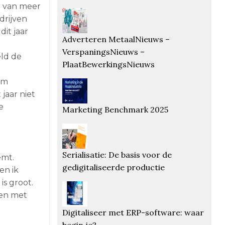
t van meer
drijven
it jaar
Adverteren MetaalNieuws –
VerspaningsNieuws –
eld de
PlaatBewerkingsNieuws
em
 jaar niet
e
Marketing Benchmark 2025
Serialisatie: De basis voor de
emt.
gedigitaliseerde productie
en ik
is groot.
pen met
Digitaliseer met ERP-software: waar
begin je?