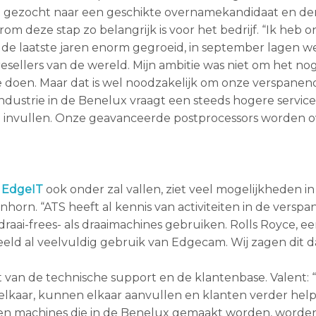
ng gezocht naar een geschikte overnamekandidaat en de
om deze stap zo belangrijk is voor het bedrijf. “Ik heb o
n de laatste jaren enorm gegroeid, in september lagen we
sellers van de wereld. Mijn ambitie was niet om het nog
e doen. Maar dat is wel noodzakelijk om onze verspanen
ndustrie in de Benelux vraagt een steeds hogere servic
aal invullen. Onze geavanceerde postprocessors worden 
 EdgeIT
ook onder zal vallen, ziet veel mogelijkheden in
orn. “ATS heeft al kennis van activiteiten in de verspan
draai-frees- als draaimachines gebruiken. Rolls Royce, e
eld al veelvuldig gebruik van Edgecam. Wij zagen dit 
t van de technische support en de klantenbase. Valent: 
 elkaar, kunnen elkaar aanvullen en klanten verder help
 en machines die in de Benelux gemaakt worden, worde