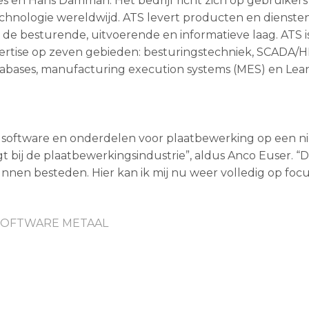
es en Hans Damman. Het bedrijf richt zich op gebruikers
chnologie wereldwijd. ATS levert producten en diensten
 de besturende, uitvoerende en informatieve laag. ATS i
pertise op zeven gebieden: besturingstechniek, SCADA/H
bases, manufacturing execution systems (MES) en Lean
an software en onderdelen voor plaatbewerking op een 
gt bij de plaatbewerkingsindustrie”, aldus Anco Euser. “Dit
 kunnen besteden. Hier kan ik mij nu weer volledig op foc
SOFTWARE METAAL