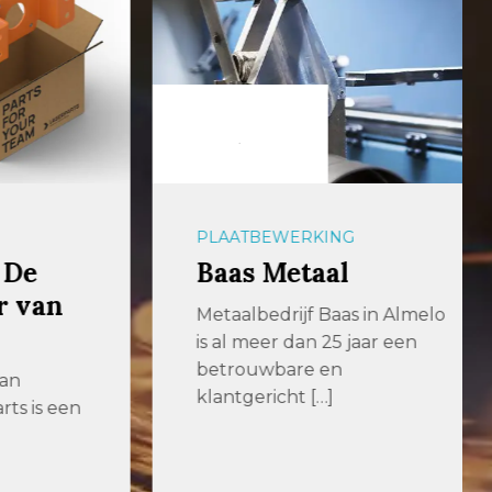
PLAATBEWERKING
e
Baas Metaal
van
Metaalbedrijf Baas in Almelo
is al meer dan 25 jaar een
betrouwbare en
klantgericht […]
is een