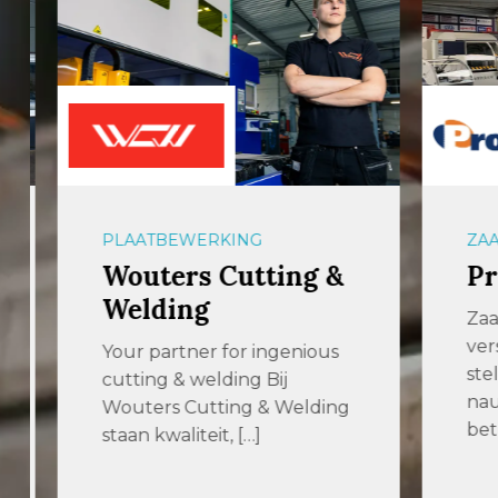
PLAATBEWERKING
ZAAGM
Wouters Cutting &
Pro
Welding
Zaagt 
verspa
Your partner for ingenious
stelt 
cutting & welding Bij
nauwk
Wouters Cutting & Welding
betrou
staan kwaliteit, […]