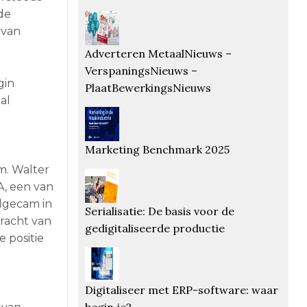
de
rvan
Adverteren MetaalNieuws –
VerspaningsNieuws –
gin
PlaatBewerkingsNieuws
al
Marketing Benchmark 2025
m. Walter
A, een van
dgecam in
Serialisatie: De basis voor de
racht van
gedigitaliseerde productie
 positie
Digitaliseer met ERP-software: waar
begin je?