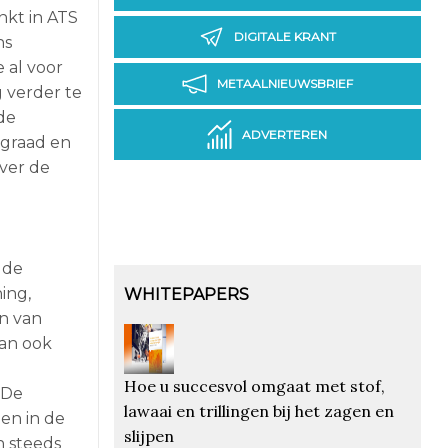
nkt in ATS
DIGITALE KRANT
ns
 al voor
METAALNIEUWSBRIEF
 verder te
de
ADVERTEREN
egraad en
over de
 de
ing,
WHITEPAPERS
en van
dan ook
Hoe u succesvol omgaat met stof,
“De
lawaai en trillingen bij het zagen en
en in de
slijpen
n steeds