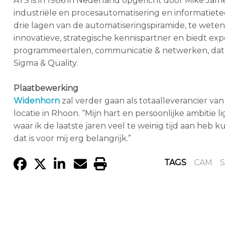
ATS is in 1986 in Nederland opgericht door Mike Jam
industriële en procesautomatisering en informatiete
drie lagen van de automatiseringspiramide, te weten
innovatieve, strategische kennispartner en biedt ex
programmeertalen, communicatie & netwerken, data
Sigma & Quality.
Plaatbewerking
Widenhorn
zal verder gaan als totaalleverancier v
locatie in Rhoon. “Mijn hart en persoonlijke ambitie li
waar ik de laatste jaren veel te weinig tijd aan heb
dat is voor mij erg belangrijk.”
TAGS
CAM