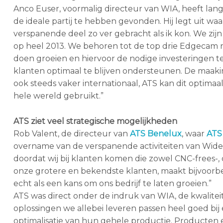
Anco Euser, voormalig directeur van WIA, heeft la
de ideale partij te hebben gevonden. Hij legt uit waar
verspanende deel zo ver gebracht als ik kon. We zij
op heel 2013. We behoren tot de top drie Edgecam re
doen groeien en hiervoor de nodige investeringen t
klanten optimaal te blijven ondersteunen. De maaki
ook steeds vaker internationaal, ATS kan dit optim
hele wereld gebruikt.”
ATS ziet veel strategische mogelijkheden
Rob Valent, de directeur van
ATS Benelux
, waar
ATS
overname van de verspanende activiteiten van Widenh
doordat wij bij klanten komen die zowel CNC-frees-, 
onze grotere en bekendste klanten, maakt bijvoorbe
echt als een kans om ons bedrijf te laten groeien.”
ATS was direct onder de indruk van WIA, de kwalitei
oplossingen we allebei leveren passen heel goed bij
optimalisatie van hun gehele productie. Producten