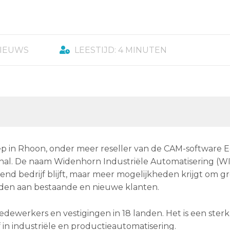
NIEUWS
LEESTIJD: 4 MINUTEN
ep in Rhoon, onder meer reseller van de CAM-software 
nal. De naam Widenhorn Industriële Automatisering (WIA
end bedrijf blijft, maar meer mogelijkheden krijgt om g
eden aan bestaande en nieuwe klanten.
dewerkers en vestigingen in 18 landen. Het is een sterk
 in industriële en productieautomatisering.