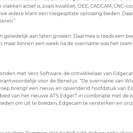
lakken actief is, zoals kwaliteit, OEE, CADCAM, CNC-co
n we iedere klant een toegespitste oplossing bieden. Daa
teren.”
geleidelijk aan laten groeien. Daarmee is reeds een be
en, maar binnen een week na de overname was het team 
vonden met Vero Software, de ontwikkelaar van Edgeca
erantwoordelijk voor de Benelux: “De overname van WI
 groep brengt een nieuw en opwindend hoofdstuk van E
ied van het nieuwe ATS EdgeIT in combinatie met de k
eden om uit te breiden, Edgecam te versterken en onze