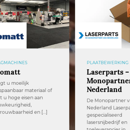
ACHINES
PLAATBEWERKING
matt
Laserparts – D
Monopartner 
u moeilijk
Nederland
anbaar materiaal of
u hoge eisen aan
De Monopartner van
eurigheid,
Nederland Laserparts 
wbaarheid en […]
gespecialiseerd
lasersnijbedrijf en
toeleverancier in