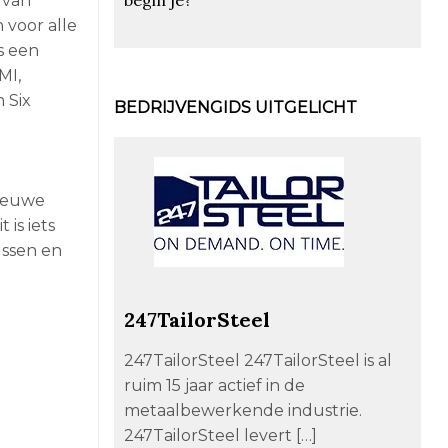
 van
 voor alle
s een
MI,
 Six
BEDRIJVENGIDS UITGELICHT
nieuwe
 is iets
ussen en
247TailorSteel
247TailorSteel 247TailorSteel is al
ruim 15 jaar actief in de
metaalbewerkende industrie.
247TailorSteel levert […]