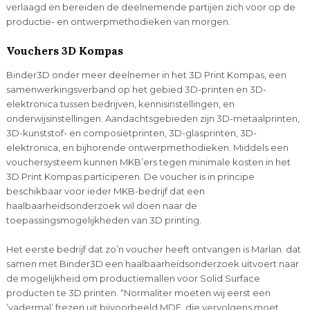
verlaagd en bereiden de deelnemende partijen zich voor op de
productie- en ontwerpmethodieken van morgen.
Vouchers 3D Kompas
Binder3D onder meer deelnemer in het 3D Print Kompas, een
samenwerkingsverband op het gebied 3D-printen en 3D-
elektronica tussen bedrijven, kennisinstellingen, en
onderwijsinstellingen. Aandachtsgebieden zijn 3D-metaalprinten,
3D-kunststof- en composietprinten, 3D-glasprinten, 3D-
elektronica, en bijhorende ontwerpmethodieken. Middels een
vouchersysteem kunnen MKB’ers tegen minimale kosten in het
3D Print Kompas participeren. De voucher is in principe
beschikbaar voor ieder MKB-bedrijf dat een
haalbaarheidsonderzoek wil doen naar de
toepassingsmogelijkheden van 3D printing.
Het eerste bedrijf dat zo’n voucher heeft ontvangen is Marlan. dat
samen met Binder3D een haalbaarheidsonderzoek uitvoert naar
de mogelijkheid om productiemallen voor Solid Surface
producten te 3D printen. “Normaliter moeten wij eerst een
‘vadermal’ frezen uit bijvoorbeeld MDF, die vervolgens moet