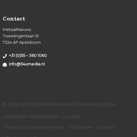
Contact
MetaalNieuws
Tweelingenlaan 51
7324 AP Apeldoorn
+31 (0)55 – 360 1060
info@54umedia.nl
© Copyright 2026 Metaalnieuws | Powered by
iClicks
Adverteren MetaalNieuws
Colofon
Privacy & Cookiestatement
Disclaimer
Contact