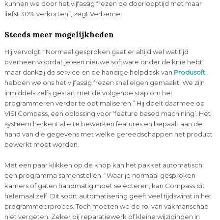
kunnen we door het vijfassig frezen de doorlooptijd met maar
liefst 30% verkorten”, zegt Verberne.
Steeds meer mogelijkheden
Hij vervolgt: “Normaal gesproken gaat er altijd wel wat tijd
overheen voordat je een nieuwe software onder de knie hebt,
maar dankzij de service en de handige helpdesk van
Produsoft
hebben we ons het vijfassig frezen snel eigen gemaakt. We zijn
inmiddels zelfs gestart met de volgende stap om het
programmeren verder te optimaliseren.” Hij doelt daarmee op
VISI Compass, een oplossing voor ‘feature based machining’. Het
systeem herkent alle te bewerken features en bepaalt aan de
hand van die gegevens met welke gereedschappen het product
bewerkt moet worden.
Met een paar klikken op de knop kan het pakket automatisch
een programma samenstellen. “Waar je normaal gesproken
kamers of gaten handmatig moet selecteren, kan Compass dit
helemaal zelf. Dit soort automatisering geeft veel tijdswinst in het
programmeerproces. Toch moeten we de rol van vakmanschap
niet vergeten. Zeker bij reparatiewerk of kleine wijzigingen in