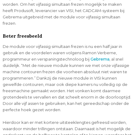
worden. Om het vijfassig simultaan frezen mogelijk te maken
heeft Produsoft, leverancier van VISI, het CADCAM-systeem bij
Gebrema uitgebreid met de module voor vijfassig simultaan
frezen.
Beter freesbeeld
De module voor vijfassig simultaan frezen is nu een half jaar in
gebruik en de voordelen waren volgens Ramon Verberne,
programmeur en verspaningstechnoloog bij
Gebrema
, al snel
duidelijk. “Met de nieuwe module kunnen we met onze vijfassige
machine contouren frezen die voorheen absoluut niet waren te
programmeren.” Dankzij de nieuwe module in VISI kunnen
gewelfde contouren, maar ook diepe kamers nu volledig op de
freesmachine gemaakt worden. Het vonken komt daarmee
grotendeels te vervallen en dat scheelt enorm in de doorlooptijd.
Door alle vijf assen te gebruiken, kan het gereedschap onder de
perfecte hoek gezet worden.
Hierdoor kan er met kortere uitsteeklengtes gefreesd worden,
waardoor minder trillingen ontstaan. Daarnaast is het mogelijk de
onderkant van de bolfrees te kantelen of te kiepen, waardoor het