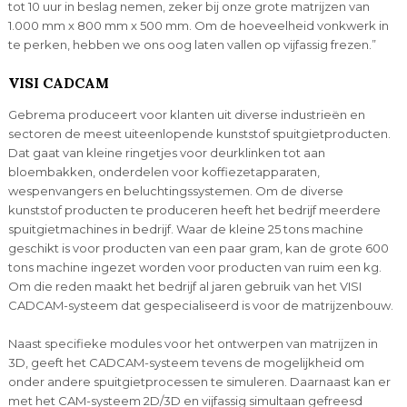
tot 10 uur in beslag nemen, zeker bij onze grote matrijzen van
1.000 mm x 800 mm x 500 mm. Om de hoeveelheid vonkwerk in
te perken, hebben we ons oog laten vallen op vijfassig frezen.”
VISI CADCAM
Gebrema produceert voor klanten uit diverse industrieën en
sectoren de meest uiteenlopende kunststof spuitgietproducten.
Dat gaat van kleine ringetjes voor deurklinken tot aan
bloembakken, onderdelen voor koffiezetapparaten,
wespenvangers en beluchtingssystemen. Om de diverse
kunststof producten te produceren heeft het bedrijf meerdere
spuitgietmachines in bedrijf. Waar de kleine 25 tons machine
geschikt is voor producten van een paar gram, kan de grote 600
tons machine ingezet worden voor producten van ruim een kg.
Om die reden maakt het bedrijf al jaren gebruik van het VISI
CADCAM-systeem dat gespecialiseerd is voor de matrijzenbouw.
Naast specifieke modules voor het ontwerpen van matrijzen in
3D, geeft het CADCAM-systeem tevens de mogelijkheid om
onder andere spuitgietprocessen te simuleren. Daarnaast kan er
met het CAM-systeem 2D/3D en vijfassig simultaan gefreesd