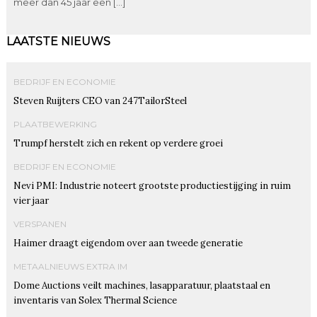
meer dan 45 jaar een […]
LAATSTE NIEUWS
BEDRIJF EN ECONOMIE
Steven Ruijters CEO van 247TailorSteel
PLAATBEWERKING
Trumpf herstelt zich en rekent op verdere groei
BEDRIJF EN ECONOMIE
Nevi PMI: Industrie noteert grootste productiestijging in ruim
vier jaar
VERSPANEN
Haimer draagt eigendom over aan tweede generatie
METAALNIEUWS EXTRA IM
Dome Auctions veilt machines, lasapparatuur, plaatstaal en
inventaris van Solex Thermal Science