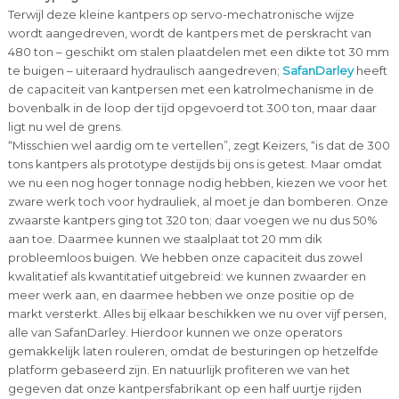
Terwijl deze kleine kantpers op servo-mechatronische wijze
wordt aangedreven, wordt de kantpers met de perskracht van
480 ton – geschikt om stalen plaatdelen met een dikte tot 30 mm
te buigen – uiteraard hydraulisch aangedreven;
SafanDarley
heeft
de capaciteit van kantpersen met een katrolmechanisme in de
bovenbalk in de loop der tijd opgevoerd tot 300 ton, maar daar
ligt nu wel de grens.
“Misschien wel aardig om te vertellen”, zegt Keizers, “is dat de 300
tons kantpers als prototype destijds bij ons is getest. Maar omdat
we nu een nog hoger tonnage nodig hebben, kiezen we voor het
zware werk toch voor hydrauliek, al moet je dan bomberen. Onze
zwaarste kantpers ging tot 320 ton; daar voegen we nu dus 50%
aan toe. Daarmee kunnen we staalplaat tot 20 mm dik
probleemloos buigen. We hebben onze capaciteit dus zowel
kwalitatief als kwantitatief uitgebreid: we kunnen zwaarder en
meer werk aan, en daarmee hebben we onze positie op de
markt versterkt. Alles bij elkaar beschikken we nu over vijf persen,
alle van SafanDarley. Hierdoor kunnen we onze operators
gemakkelijk laten rouleren, omdat de besturingen op hetzelfde
platform gebaseerd zijn. En natuurlijk profiteren we van het
gegeven dat onze kantpersfabrikant op een half uurtje rijden