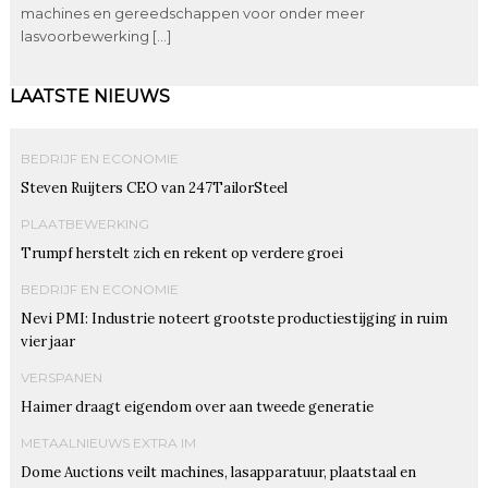
machines en gereedschappen voor onder meer
lasvoorbewerking […]
LAATSTE NIEUWS
BEDRIJF EN ECONOMIE
Steven Ruijters CEO van 247TailorSteel
PLAATBEWERKING
Trumpf herstelt zich en rekent op verdere groei
BEDRIJF EN ECONOMIE
Nevi PMI: Industrie noteert grootste productiestijging in ruim
vier jaar
VERSPANEN
Haimer draagt eigendom over aan tweede generatie
METAALNIEUWS EXTRA IM
Dome Auctions veilt machines, lasapparatuur, plaatstaal en