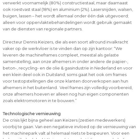
verwerkt voornamelijk (80%) constructiestaal, maar daarnaast
ook roestvast staal (18%) en aluminium (2%). Lasersnijden, walsen,
buigen, lassen – het wordt allemaal onder één dak uitgevoerd;
alleen voor oppervlaktebehandelingen wordt gebruik gemaakt
van de diensten van regionale partners.
Directeur Dennis Keizers, die als een soort allround invalkracht
vaker op de werkvloer is te vinden dan op zijn kantoor: “We
leveren de machineframes compleet, meestal als gelaste
samenstelling, aan onze afnemers in onder andere de papier-,
beton-, recycling- en de olie & gasindustrie in Nederland en voor
een klein deel ook in Duitsland; soms gaat het ook om frames
voor testopstellingen die onze klanten doorverkopen aan hun
afnemers in het buitenland. Veel frames zijn volledig voorbereid,
onze afnemers hoeven er alleen nog hun eigen componenten
zoals elektromotoren in te bouwen.”
Technologische vernieuwing
De crisis lijkt bijna geheel aan Keizers (zestien medewerkers)
voorbij te gaan. Van een negatieve invloed op de vernieuwing van
het machinepark valt al helemaal niets te bespeuren. Voor een