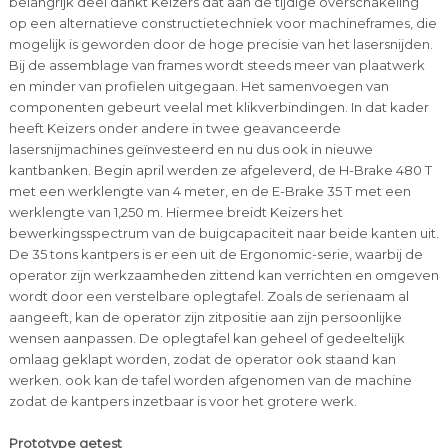
belangrijk deel dankt Keizers dat aan de tijdige overschakeling
op een alternatieve constructietechniek voor machineframes, die
mogelijk is geworden door de hoge precisie van het lasersnijden.
Bij de assemblage van frames wordt steeds meer van plaatwerk
en minder van profielen uitgegaan. Het samenvoegen van
componenten gebeurt veelal met klikverbindingen. In dat kader
heeft Keizers onder andere in twee geavanceerde
lasersnijmachines geïnvesteerd en nu dus ook in nieuwe
kantbanken. Begin april werden ze afgeleverd, de H-Brake 480 T
met een werklengte van 4 meter, en de E-Brake 35 T met een
werklengte van 1,250 m. Hiermee breidt Keizers het
bewerkingsspectrum van de buigcapaciteit naar beide kanten uit.
De 35 tons kantpers is er een uit de Ergonomic-serie, waarbij de
operator zijn werkzaamheden zittend kan verrichten en omgeven
wordt door een verstelbare oplegtafel. Zoals de serienaam al
aangeeft, kan de operator zijn zitpositie aan zijn persoonlijke
wensen aanpassen. De oplegtafel kan geheel of gedeeltelijk
omlaag geklapt worden, zodat de operator ook staand kan
werken. ook kan de tafel worden afgenomen van de machine
zodat de kantpers inzetbaar is voor het grotere werk.
Prototype getest