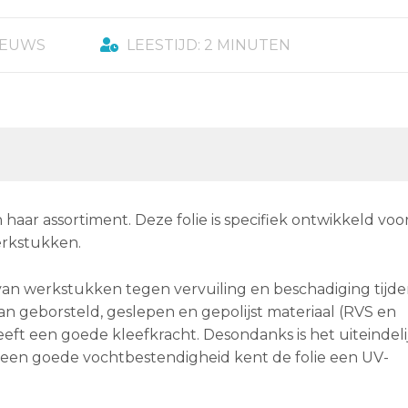
IEUWS
LEESTIJD: 2 MINUTEN
aar assortiment. Deze folie is specifiek ontwikkeld voo
erkstukken.
van werkstukken tegen vervuiling en beschadiging tijde
n geborsteld, geslepen en gepolijst materiaal (RVS en
eft een goede kleefkracht. Desondanks is het uiteindel
 een goede vochtbestendigheid kent de folie een UV-