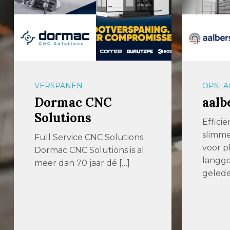
OPSLAGSYSTEMEN
PLAAT
aalbers|farina
Wout
Wel
Efficiënter produceren met
slimmere opslagsystemen
Your p
voor plaatwerk en
cuttin
langgoed Enkele jaren
Woute
geleden zochten we […]
staan k