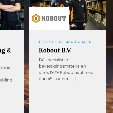
ALEN
PLAATBEWERKING
Th. Wortelboer BV
Th. Wortelboer levert,
en
verhuurt, repareert en
al meer
onderhoudt machines en
gereedschappen voor
onder meer
lasvoorbewerking […]