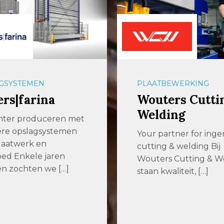
BEWERKING
BEVESTIGINGSMATERI
ers Cutting &
Kobout B.V.
ding
Dé specialist in
bevestigingsmaterial
artner for ingenious
sinds 1979 Kobout is 
g & welding Bij
dan 45 jaar een […]
rs Cutting & Welding
waliteit, […]