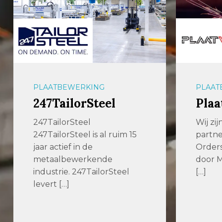
PLAATBEWERKING
PLAAT
247TailorSteel
Plaa
247TailorSteel
Wij zi
247TailorSteel is al ruim 15
partne
jaar actief in de
Order
metaalbewerkende
door M
industrie. 247TailorSteel
[…]
levert […]