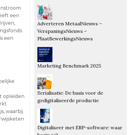
instroom
eeft een
rijven,
Adverteren MetaalNieuws –
ingsfonds
VerspaningsNieuws –
is een
PlaatBewerkingsNieuws
Marketing Benchmark 2025
elijke
Serialisatie: De basis voor de
t opleiden
gedigitaliseerde productie
kt.
, waarbij
rwijsketen
Digitaliseer met ERP-software: waar
begin je?