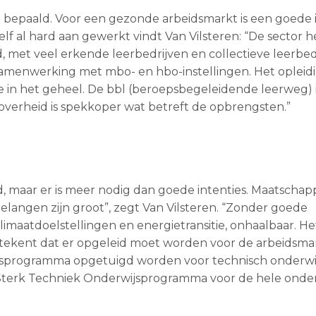
epaald. Voor een gezonde arbeidsmarkt is een goede 
f al hard aan gewerkt vindt Van Vilsteren: “De sector h
, met veel erkende leerbedrijven en collectieve leerbed
e samenwerking met mbo- en hbo-instellingen. Het opleid
e in het geheel. De bbl (beroepsbegeleidende leerweg) 
 overheid is spekkoper wat betreft de opbrengsten.”
d, maar er is meer nodig dan goede intenties. Maatschapp
langen zijn groot”, zegt Van Vilsteren. “Zonder goede
limaatdoelstellingen en energietransitie, onhaalbaar. He
ekent dat er opgeleid moet worden voor de arbeidsmar
sprogramma opgetuigd worden voor technisch onderwijs
n Sterk Techniek Onderwijsprogramma voor de hele onde