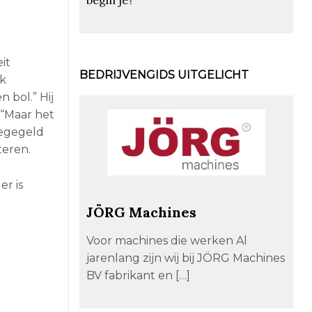
it
BEDRIJVENGIDS UITGELICHT
rk
 bol.” Hij
 “Maar het
legegeld
teren.
er is
JÖRG Machines
Voor machines die werken Al
jarenlang zijn wij bij JÖRG Machines
BV fabrikant en […]