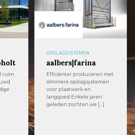
OPSLAGSYSTEMEN
pholt
aalbers|farina
al ruim
Efficiënter produceren met
ouwd
slimmere opslagsystemen
dige
voor plaatwerk en
langgoed Enkele jaren
geleden zochten we […]