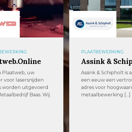
BEWERKING
PLAATBEWERKING
tweb.Online
Assink & Schi
jn Plaatweb, uw
Assink & Schipholt is 
r voor lasersnijden
een eeuw een vertr
s worden uitgevoerd
adres voor hoogwaar
etaalbedrijf Baas. Wij
metaalbewerking […]