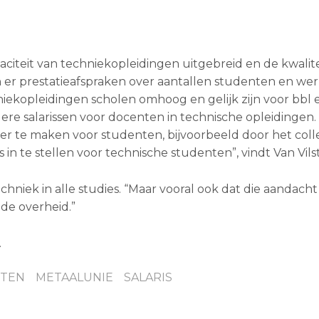
aciteit van techniekopleidingen uitgebreid en de kwalite
 er prestatieafspraken over aantallen studenten en we
kopleidingen scholen omhoog en gelijk zijn voor bbl en
re salarissen voor docenten in technische opleidingen.
jker te maken voor studenten, bijvoorbeeld door het col
in te stellen voor technische studenten”, vindt Van Vils
hniek in alle studies. “Maar vooral ook dat die aandacht 
de overheid.”
.
TEN
METAALUNIE
SALARIS