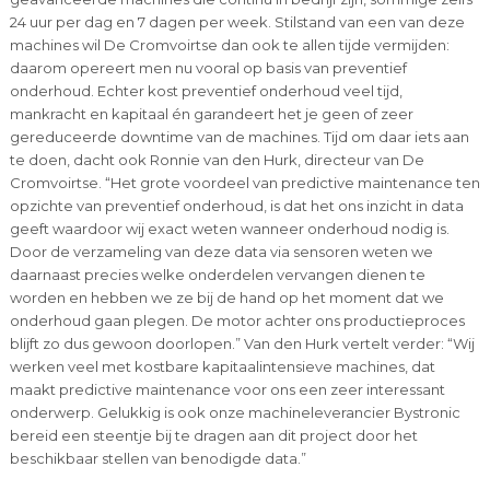
24 uur per dag en 7 dagen per week. Stilstand van een van deze
machines wil De Cromvoirtse dan ook te allen tijde vermijden:
daarom opereert men nu vooral op basis van preventief
onderhoud. Echter kost preventief onderhoud veel tijd,
mankracht en kapitaal én garandeert het je geen of zeer
gereduceerde downtime van de machines. Tijd om daar iets aan
te doen, dacht ook Ronnie van den Hurk, directeur van De
Cromvoirtse. “Het grote voordeel van predictive maintenance ten
opzichte van preventief onderhoud, is dat het ons inzicht in data
geeft waardoor wij exact weten wanneer onderhoud nodig is.
Door de verzameling van deze data via sensoren weten we
daarnaast precies welke onderdelen vervangen dienen te
worden en hebben we ze bij de hand op het moment dat we
onderhoud gaan plegen. De motor achter ons productieproces
blijft zo dus gewoon doorlopen.” Van den Hurk vertelt verder: “Wij
werken veel met kostbare kapitaalintensieve machines, dat
maakt predictive maintenance voor ons een zeer interessant
onderwerp. Gelukkig is ook onze machineleverancier Bystronic
bereid een steentje bij te dragen aan dit project door het
beschikbaar stellen van benodigde data.”