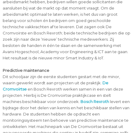
arbeidsmarkt hebben, bedrijven willen goede sollicitanten die
aansluiten bij wat de markt op dat moment vraagt. Om de
arbeidsmarkt optimaal te laten werken, is het dus van groot
belang voor scholen én bedrijven om goed geschoolde
technische vakkrachten af te leveren. Dat zagen ook De
Cromvoirste en Bosch Rexroth; beide technische bedrijven die op
zoek zijn naar deze ‘nieuwe’ technische medewerkers. Zij
besloten de handen in één te slaan en de samenwerking met
Avans Hogeschool, Academy voor Engineering & ICT aan te gaan.
Het resultaat is de nieuwe minor Smart Industry & IoT.
Predictive maintenance
Dit schooljaar zijn de eerste studenten gestart met de minor,
waarin gewerkt wordt aan projecten uit de praktijk.
De
Cromvoirtse
en Bosch Rexroth werken samen in een van deze
projecten. Hierbij is De Cromvoirtse praktijkcase en stelt
machines beschikbaar voor onderzoek.
Bosch Rexroth
levert een
bijdrage door het delen van kennis en het beschikbaar stellen van
hardware. De studenten hebben de opdracht een
monitoringssysteem ten behoeve van predictive maintenance te
ontwikkelen. Het machinepark van De Cromvoirtse bestaat uit
geavanceerde machines die continu in bedrijf zijn, sommige zelfs