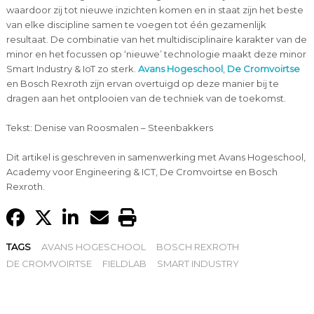
waardoor zij tot nieuwe inzichten komen en in staat zijn het beste
van elke discipline samen te voegen tot één gezamenlijk
resultaat. De combinatie van het multidisciplinaire karakter van de
minor en het focussen op ‘nieuwe’ technologie maakt deze minor
Smart Industry & IoT zo sterk.
Avans Hogeschool
,
De Cromvoirtse
en Bosch Rexroth zijn ervan overtuigd op deze manier bij te
dragen aan het ontplooien van de techniek van de toekomst.
Tekst: Denise van Roosmalen – Steenbakkers
Dit artikel is geschreven in samenwerking met Avans Hogeschool,
Academy voor Engineering & ICT, De Cromvoirtse en Bosch
Rexroth.
TAGS
AVANS HOGESCHOOL
BOSCH REXROTH
DE CROMVOIRTSE
FIELDLAB
SMART INDUSTRY