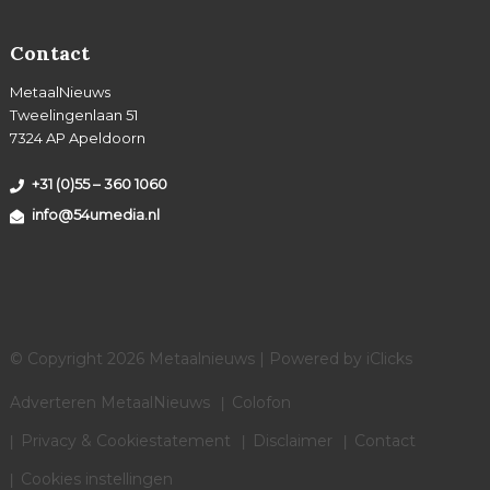
Contact
MetaalNieuws
Tweelingenlaan 51
7324 AP Apeldoorn
+31 (0)55 – 360 1060
info@54umedia.nl
© Copyright 2026 Metaalnieuws | Powered by
iClicks
Adverteren MetaalNieuws
Colofon
Privacy & Cookiestatement
Disclaimer
Contact
Cookies instellingen