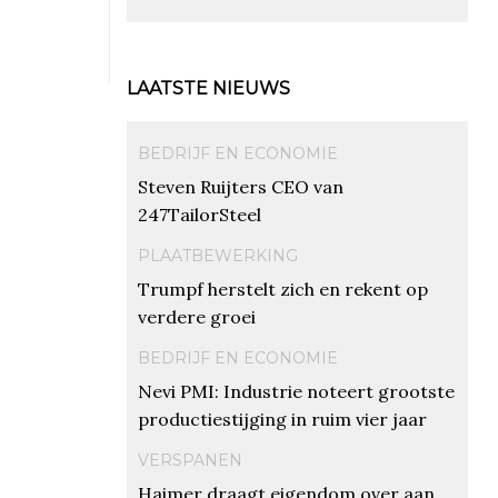
LAATSTE NIEUWS
BEDRIJF EN ECONOMIE
Steven Ruijters CEO van
247TailorSteel
PLAATBEWERKING
Trumpf herstelt zich en rekent op
verdere groei
BEDRIJF EN ECONOMIE
Nevi PMI: Industrie noteert grootste
productiestijging in ruim vier jaar
VERSPANEN
Haimer draagt eigendom over aan