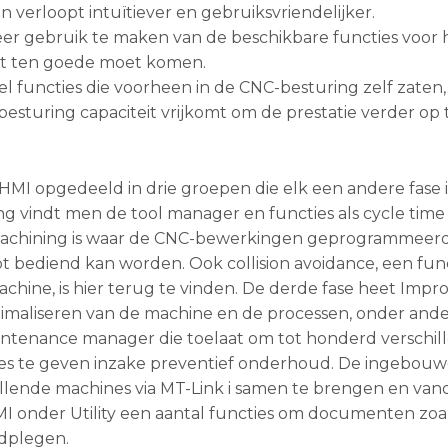
 verloopt intuïtiever en gebruiksvriendelijker.
er gebruik te maken van de beschikbare functies voor 
eit ten goede moet komen.
el functies die voorheen in de CNC-besturing zelf zaten
sturing capaciteit vrijkomt om de prestatie verder op t
iHMI opgedeeld in drie groepen die elk een andere fase 
 vindt men de tool manager en functies als cycle time
 Machining is waar de CNC-bewerkingen geprogrammeer
bediend kan worden. Ook collision avoidance, een func
hine, is hier terug te vinden. De derde fase heet Imp
ptimaliseren van de machine en de processen, onder and
aintenance manager die toelaat om tot honderd verschil
s te geven inzake preventief onderhoud. De ingebouw
llende machines via MT-Link i samen te brengen en van
HMI onder Utility een aantal functies om documenten zoa
adplegen.