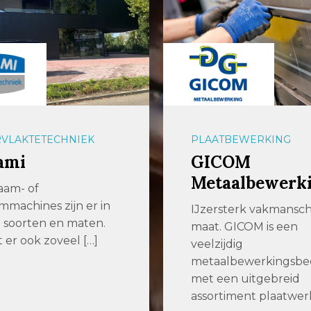
VLAKTETECHNIEK
PLAATBEWERKING
ami
GICOM
Metaalbewerk
aam- of
mmachines zijn er in
IJzersterk vakmansc
ei soorten en maten.
maat. GICOM is een
er ook zoveel […]
veelzijdig
metaalbewerkingsbed
met een uitgebreid
assortiment plaatwerk