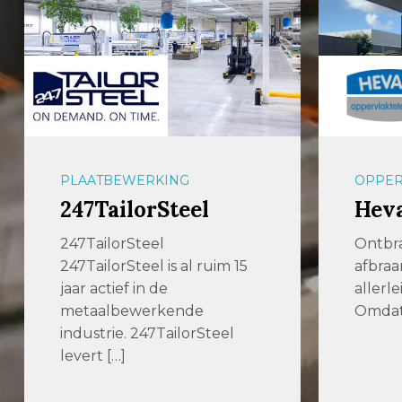
PLAATBEWERKING
OPPER
247TailorSteel
Hev
247TailorSteel
Ontbr
247TailorSteel is al ruim 15
afbraa
jaar actief in de
allerl
metaalbewerkende
Omdat 
industrie. 247TailorSteel
levert […]