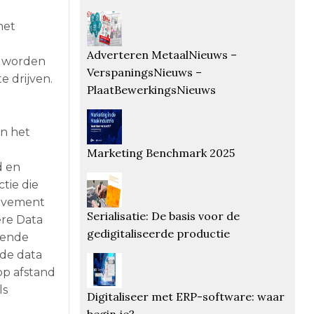
het
Adverteren MetaalNieuws –
, worden
VerspaningsNieuws –
e drijven.
PlaatBewerkingsNieuws
in het
Marketing Benchmark 2025
d en
tie die
rovement
Serialisatie: De basis voor de
ere Data
gedigitaliseerde productie
lende
de data
op afstand
ls
Digitaliseer met ERP-software: waar
begin je?