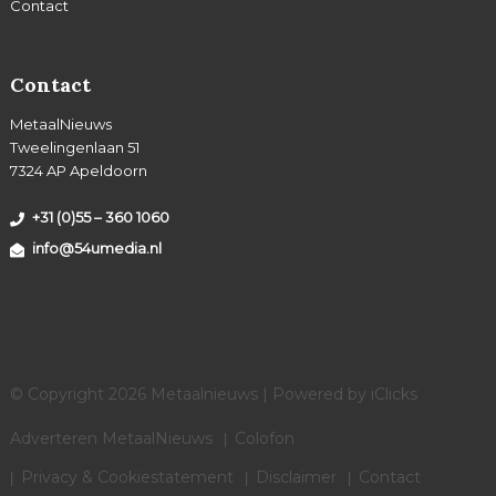
Contact
Contact
MetaalNieuws
Tweelingenlaan 51
7324 AP Apeldoorn
+31 (0)55 – 360 1060
info@54umedia.nl
© Copyright 2026 Metaalnieuws | Powered by
iClicks
Adverteren MetaalNieuws
Colofon
Privacy & Cookiestatement
Disclaimer
Contact