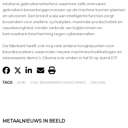
intuïtieve gebruikersinterface waarmee zelfs onervaren
gebruikers bewerkingsprocessen op de machine kunnen plannen
en uitvoeren. Een breed scala aan intelligente functies zorgt
bovendien voor snellere cyclustijden, maximale productiviteit en
nauwkeurigheid, minder verbruik van hulpbronnen en
betrouwbare bescherming tegen cyberaanvallen.
De fabrikant heeft ook nog vele andere hoogtepunten voor
beursbezoekers, waaronder nieuwe machineontwikkelingen en
interessante demo’s. Okuma is te vinden in hal 10 op stand D71
TAGS
AMB
CNC-BEWERKINGSMACHINES
OKUMA
METAALNIEUWS IN BEELD