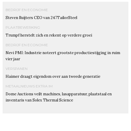
BEDRIJF EN ECONOMIE
Steven Ruijters CEO van 247TailorSteel
PLAATBEWERKING
Trumpf herstelt zich en rekent op verdere groei
BEDRIJF EN ECONOMIE
Nevi PMI: Industrie noteert grootste productiestijging in ruim
vier jaar
VERSPANEN
Haimer draagt eigendom over aan tweede generatie
METAALNIEUWS EXTRA IM
Dome Auctions veilt machines, lasapparatuur, plaatstaal en
inventaris van Solex Thermal Science