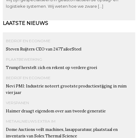
logistieke systemen. Wij weten hoe we zware […]
LAATSTE NIEUWS
BEDRIJF EN ECONOMIE
Steven Ruijters CEO van 247TailorSteel
PLAATBEWERKING
Trumpf herstelt zich en rekent op verdere groei
BEDRIJF EN ECONOMIE
Nevi PMI: Industrie noteert grootste productiestijging in ruim
vier jaar
VERSPANEN
Haimer draagt eigendom over aan tweede generatie
METAALNIEUWS EXTRA IM
Dome Auctions veilt machines, lasapparatuur, plaatstaal en
inventaris van Solex Thermal Science