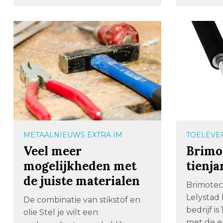
METAALNIEUWS EXTRA IM
TOELEVE
Veel meer
Brimo
mogelijkheden met
tienja
de juiste materialen
Brimotec
Lelystad 
De combinatie van stikstof en
bedrijf is
olie Stel je wilt een
met de en