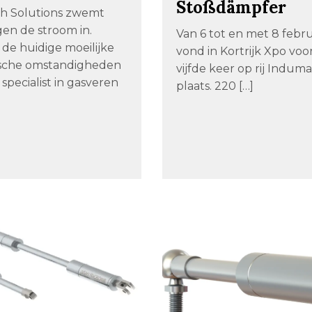
Stoßdämpfer
h Solutions zwemt
gen de stroom in.
Van 6 tot en met 8 febru
de huidige moeilijke
vond in Kortrijk Xpo voo
sche omstandigheden
vijfde keer op rij Indum
 specialist in gasveren
plaats. 220 […]