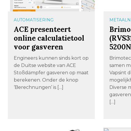
AUTOMATISERING
METAALN
ACE presenteert
Brimo
online calculatietool
(RVS31
voor gasveren
5200
Engineers kunnen sinds kort op
Brimotec
de Duitse website van ACE
samen me
Stoßdämpfer gasveren op maat
Vapsint 
berekenen. Onder de knop
mogelijk
‘Berechnungen’ is […]
Diverse 
gasveren
[…]