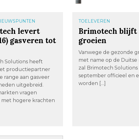
IEUWSPUNTEN
TOELEVEREN
tech levert
Brimotech blijft
6) gasveren tot
groeien
N
Vanwege de gezonde gr
met name op de Duitse
h Solutions heeft
zal Brimotech Solutions 
t productiepartner
september officieel en e
de range aan gasveer
worden […]
heden uitgebreid.
markten vragen
 met hogere krachten