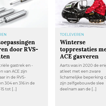
REN
TOELEVEREN
toepassingen
Winterse
ren door RVS-
topprestaties m
nten
ACE gasveren
riële gastrek en -
Aarts was in 2020 de en
n van ACE zijn
atleet met een zware
aar in de RVS-
lichamelijke beperking 
n 304 en 316 in de
zijn zelfgebouwde slee
15 tot […]
deelnam aan de […]