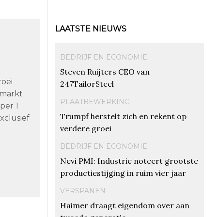
LAATSTE NIEUWS
BEDRIJF EN ECONOMIE
Steven Ruijters CEO van
oei
247TailorSteel
 markt
PLAATBEWERKING
per 1
Trumpf herstelt zich en rekent op
xclusief
verdere groei
BEDRIJF EN ECONOMIE
Nevi PMI: Industrie noteert grootste
productiestijging in ruim vier jaar
VERSPANEN
Haimer draagt eigendom over aan