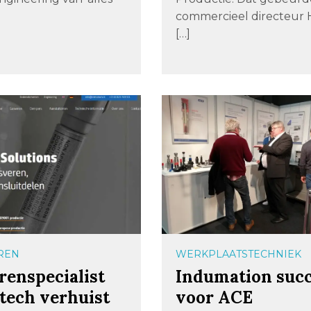
commercieel directeur 
[…]
REN
WERKPLAATSTECHNIEK
renspecialist
Indumation suc
tech verhuist
voor ACE