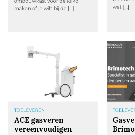
ombouwkast voor de kliko
wat […]
maken of je wilt bij de […]
TOELEVEREN
TOELEVE
ACE gasveren
Gasve
vereenvoudigen
Brimo