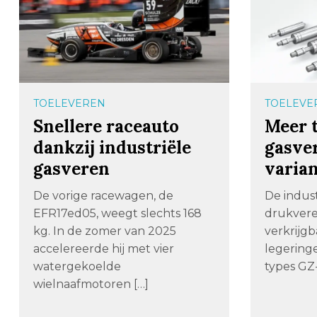
TOELEVEREN
TOELEVE
Snellere raceauto
Meer 
dankzij industriële
gasve
gasveren
varia
De vorige racewagen, de
De indust
EFR17ed05, weegt slechts 168
drukvere
kg. In de zomer van 2025
verkrijgb
accelereerde hij met vier
legeringe
watergekoelde
types GZ-
wielnaafmotoren […]