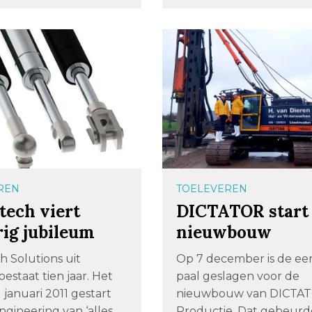
REN
TOELEVEREN
tech viert
DICTATOR start
rig jubileum
nieuwbouw
h Solutions uit
Op 7 december is de ee
bestaat tien jaar. Het
paal geslagen voor de
 1 januari 2011 gestart
nieuwbouw van DICTA
gineering van ‘alles
Productie. Dat gebeurd