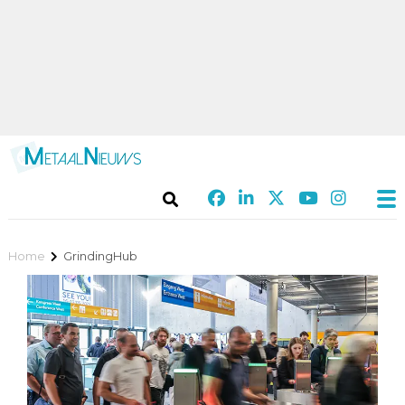
Home
GrindingHub