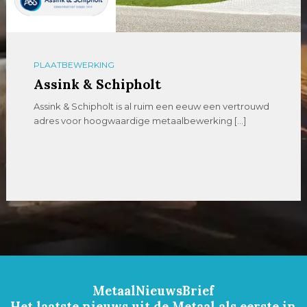
PLAATBEWERKING
Assink & Schipholt
Assink & Schipholt is al ruim een eeuw een vertrouwd
adres voor hoogwaardige metaalbewerking […]
MetaalNieuwsBrief
Het laatste nieuws uit de Metaal als eerste in