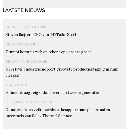
LAATSTE NIEUWS
BEDRIJF EN ECONOMIE
Steven Ruijters CEO van 247TailorSteel
PLAATBEWERKING
Trumpf herstelt zich en rekent op verdere groei
BEDRIJF EN ECONOMIE
Nevi PMI: Industrie noteert grootste productiestijging in ruim
vier jaar
VERSPANEN
Haimer draagt eigendom over aan tweede generatie
METAALNIEUWS EXTRA IM
Dome Auctions veilt machines, lasapparatuur, plaatstaal en
inventaris van Solex Thermal Science