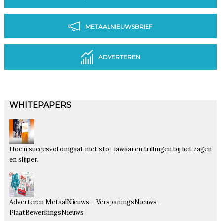
METAALNIEUWSBRIEF
ADVERTEREN
WHITEPAPERS
Hoe u succesvol omgaat met stof, lawaai en trillingen bij het zagen
en slijpen
Adverteren MetaalNieuws – VerspaningsNieuws –
PlaatBewerkingsNieuws