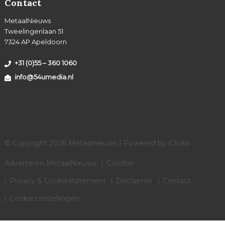
Contact
MetaalNieuws
Tweelingenlaan 51
7324 AP Apeldoorn
+31 (0)55 – 360 1060
info@54umedia.nl
© Copyright 2026 Metaalnieuws | Powered by
iClicks
Adverteren MetaalNieuws
Colofon
Privacy & Cookiestatement
Disclaimer
Contact
Cookies instellingen