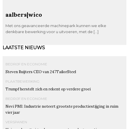
aalbers|wico
Met ons geavanceerde machinepark kunnen we elke
denkbare bewerking voor u uitvoeren, met de […]
LAATSTE NIEUWS
BEDRIJF EN ECONOMIE
Steven Ruijters CEO van 247TailorSteel
PLAATBEWERKING
Trumpf herstelt zich en rekent op verdere groei
BEDRIJF EN ECONOMIE
Nevi PMI: Industrie noteert grootste productiestijging in ruim
vier jaar
VERSPANEN