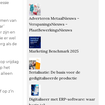
essie
Adverteren MetaalNieuws –
t men van
VerspaningsNieuws –
ar’
PlaatBewerkingsNieuws
 zijn en
ie er wel
rg als de
Marketing Benchmark 2025
op vrijdag
p het
Serialisatie: De basis voor de
 alleen
gedigitaliseerde productie
 op z’n
Digitaliseer met ERP-software: waar
begin je?