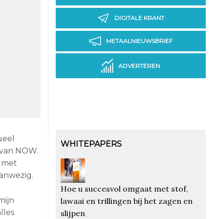
DIGITALE KRANT
METAALNIEUWSBRIEF
ADVERTEREN
ueel
WHITEPAPERS
 van NOW.
n met
aanwezig.
Hoe u succesvol omgaat met stof,
mijn
lawaai en trillingen bij het zagen en
lles
slijpen