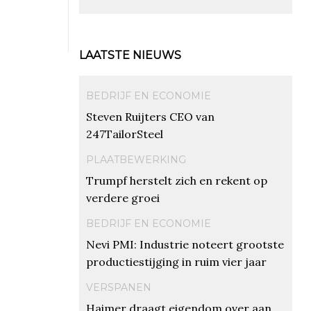
LAATSTE NIEUWS
BEDRIJF EN ECONOMIE
Steven Ruijters CEO van
247TailorSteel
PLAATBEWERKING
Trumpf herstelt zich en rekent op
verdere groei
BEDRIJF EN ECONOMIE
Nevi PMI: Industrie noteert grootste
productiestijging in ruim vier jaar
VERSPANEN
Haimer draagt eigendom over aan