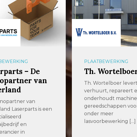
BEWERKING
PLAATBEWERKING
rparts – De
Th. Wortelboe
opartner van
Th. Wortelboer levert
erland
verhuurt, repareert 
onderhoudt machine
nopartner van
gereedschappen voo
and Laserparts is een
onder meer
ialiseerd
lasvoorbewerking […]
ijbedrijf en
erancier in