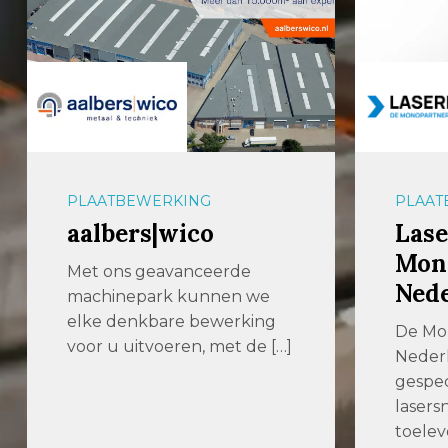
PLAATBEWERKING
PLAAT
aalbers|wico
Lase
Mon
Met ons geavanceerde
Ned
machinepark kunnen we
elke denkbare bewerking
De Mo
voor u uitvoeren, met de […]
Nederl
gespec
lasersn
toelev