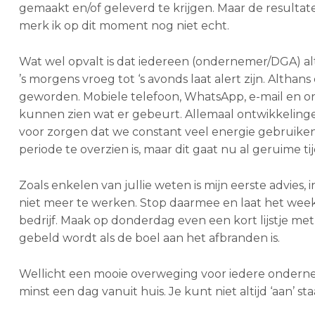
gemaakt en/of geleverd te krijgen. Maar de resultat
merk ik op dit moment nog niet echt.
Wat wel opvalt is dat iedereen (ondernemer/DGA) alti
’s morgens vroeg tot ‘s avonds laat alert zijn. Althan
geworden. Mobiele telefoon, WhatsApp, e-mail en on
kunnen zien wat er gebeurt. Allemaal ontwikkelinge
voor zorgen dat we constant veel energie gebruiken 
periode te overzien is, maar dit gaat nu al geruime t
Zoals enkelen van jullie weten is mijn eerste advie
niet meer te werken. Stop daarmee en laat het we
bedrijf. Maak op donderdag even een kort lijstje me
gebeld wordt als de boel aan het afbranden is.
Wellicht een mooie overweging voor iedere ondern
minst een dag vanuit huis. Je kunt niet altijd ‘aan’ sta