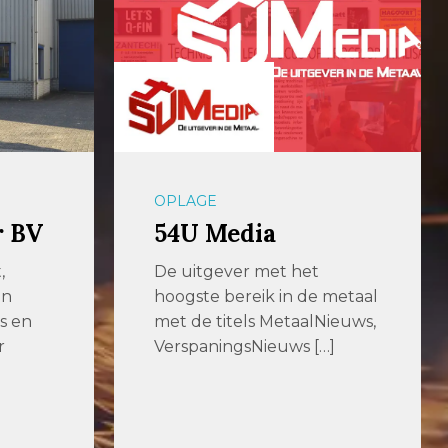
OPLAGE
r BV
54U Media
,
De uitgever met het
en
hoogste bereik in de metaal
s en
met de titels MetaalNieuws,
r
VerspaningsNieuws […]