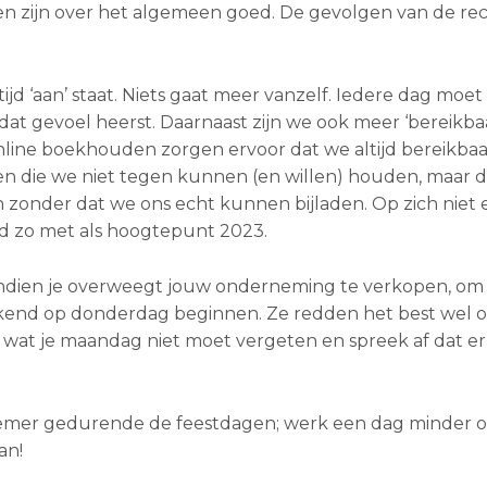
en zijn over het algemeen goed. De gevolgen van de rec
jd ‘aan’ staat. Niets gaat meer vanzelf. Iedere dag moe
s dat gevoel heerst. Daarnaast zijn we ook meer ‘bereikba
line boekhouden zorgen ervoor dat we altijd bereikbaar
n die we niet tegen kunnen (en willen) houden, maar d
zonder dat we ons echt kunnen bijladen. Op zich niet e
ijd zo met als hoogtepunt 2023.
s, indien je overweegt jouw onderneming te verkopen, om 
ekend op donderdag beginnen. Ze redden het best wel o
t wat je maandag niet moet vergeten en spreek af dat er
emer gedurende de feestdagen; werk een dag minder of
an!