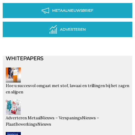
METAALNIEUWSBRIEF
ADVERTEREN
WHITEPAPERS
Hoe u succesvol omgaat met stof, lawaai en trillingen bij het zagen
en slijpen
Adverteren MetaalNieuws – VerspaningsNieuws –
PlaatBewerkingsNieuws