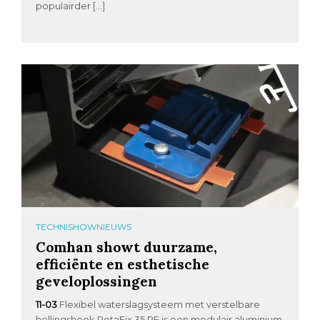
populairder […]
TECHNISHOWNIEUWS
Comhan showt duurzame,
efficiënte en esthetische
geveloplossingen
11-03
Flexibel waterslagsysteem met verstelbare
hellingshoek RotaFix 35 RF is een modulair aluminium