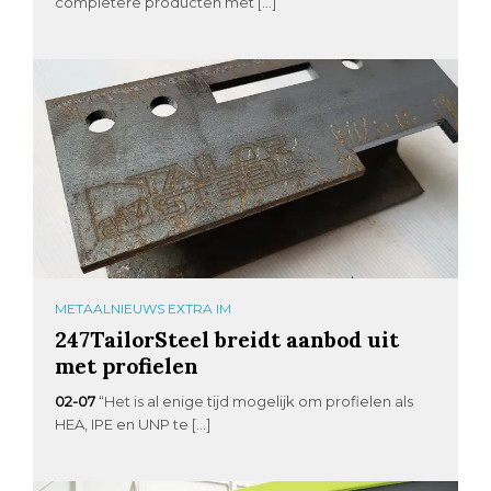
completere producten met […]
METAALNIEUWS EXTRA IM
247TailorSteel breidt aanbod uit
met profielen
02-07
“Het is al enige tijd mogelijk om profielen als
HEA, IPE en UNP te […]