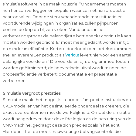
simulatiesoftware in de maakindustrie. “Ondernemers moeten
hun horizon verleggen en bepalen waar ze met hun productie
naartoe willen. Door de sterk veranderende marktsituatie en
voortdurende wijzigingen in organisaties, zullen pijnpunten
continu de kop op blijven steken. Vandaar dat in het
verbeteringsproces de belangrijkste bottlenecks continu in kaart
moeten worden gebracht. Er moet meer gedacht worden in tijd
en minder in efficiëntie. Kortere doorlooptijden betekent immers
sneller leveren! Een product als
Vericut
levert hiervoor een aantal
belangrijke voordelen.” Die voordelen zijn: programmeerfouten
worden geëlimineerd; de hoeveelheid uitval wordt minder; de
procesefficiëntie verbetert; documentatie en presentatie
verbeteren.
Simulatie vergroot prestaties
Simulatie maakt het mogelijk ‘in-process’ inspectie-instructies en
CAD-modellen van het gesimuleerde onderdeel te creëren, die
exact overeenkomen met de werkelijkheid. Omdat de simulatie
wordt aangedreven door dezelfde logica als de besturing van de
CNC-machine, gedraagt deze zich precies zoals in het echt.
Hierdoor is het de meest nauwkeurige botsingscontrole die