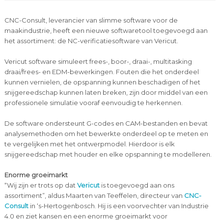
CNC-Consult, leverancier van slimme software voor de
maakindustrie, heeft een nieuwe softwaretool toegevoegd aan
het assortiment: de NC-verificatiesoftware van Vericut.
Vericut software simuleert frees-, boor-, draai-, multitasking
draai/frees- en EDM-bewerkingen. Fouten die het onderdeel
kunnen vernielen, de opspanning kunnen beschadigen of het
snijgereedschap kunnen laten breken, zijn door middel van een
professionele simulatie vooraf eenvoudig te herkennen.
De software ondersteunt G-codes en CAM-bestanden en bevat
analysemethoden om het bewerkte onderdeel op te meten en
te vergelijken met het ontwerpmodel. Hierdoor is elk
snijgereedschap met houder en elke opspanning te modelleren.
Enorme groeimarkt
“Wij zijn er trots op dat
Vericut
is toegevoegd aan ons
assortiment”, aldus Maarten van Teeffelen, directeur van
CNC-
Consult
in ‘s-Hertogenbosch. Hij is een voorvechter van Industrie
4.0 en ziet kansen en een enorme groeimarkt voor