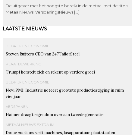
De uitgever met het hoogste bereik in de metaal met de titels
MetaalNieuws, VerspaningsNieuws […]
LAATSTE NIEUWS
BEDRIJF EN ECONOMIE
Steven Ruijters CEO van 247TailorSteel
PLAATBEWERKING
Trumpf herstelt zich en rekent op verdere groei
BEDRIJF EN ECONOMIE
Nevi PMI: Industrie noteert grootste productiestijging in ruim
vier jaar
VERSPANEN
Haimer draagt eigendom over aan tweede generatie
METAALNIEUWS EXTRA IM
Dome Auctions veilt machines, lasapparatuur, plaatstaal en