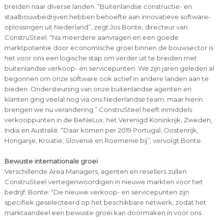
breiden naar diverse landen. “Buitenlandse constructie- en
staalbouwbedrijven hebben behoefte aan innovatieve software-
oplossingen uit Nederland”, zegt Jos Bonte, directeur van
ConstruSteel. “Na meerdere aanvragen en een goede
marktpotentie door economische groei binnen de bouwsector is
het voor ons een logische stap om verder uit te breiden met
buitenlandse verkoop- en servicepunten. We zijn jaren geleden al
begonnen om onze software ook actief in andere landen aan te
bieden. Ondersteuning van onze buitenlandse agenten en
klanten ging veelal nog via ons Nederlandse team, maar hierin
brengen we nu verandering.” ConstruSteel heeft inmiddels
verkooppunten in de BeNeLux, het Verenigd Koninkrijk, Zweden,
India en Australië. “Daar komen per 2019 Portugal, Oostenrijk,
Hongarije, Kroatië, Slovenië en Roemenië bij”, vervolgt Bonte.
Bewuste internationale groei
Verschillende Area Managers, agenten en resellers zullen
ConstruSteel vertegenwoordigen in nieuwe markten voor het
bedrijf. Bonte: “De nieuwe verkoop- en servicepunten zijn
specifiek geselecteerd op het beschikbare netwerk, zodat het
marktaandeel een bewuste groei kan doormaken in voor ons