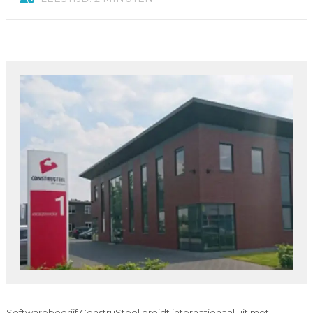
Softwarebedrijf ConstruSteel breidt internationaal uit met