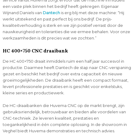
een vaste plek binnen het bedrijf heeft gekregen. Eigenaar
Wijnand Daniels van
Dantech
is erg blij met deze machine: “Hij
werkt uitstekend en past perfect bij ons bedrijf. De prijs-
kwaliteitverhouding is sterk en we zijn positief verrast door de
nauwkeurigheid en toleranties die we ermee behalen. Voor onze
werkzaamheden is dit precies wat we zochten.”
HC 400×750 CNC draaibank
De HC 400×750 draait inmiddels ruim een half jaar succesvol in
productie. Daarmee heeft Dantech de stap naar CNC-verspaning
gezet en beschikt het bedrijf over extra capaciteit én nieuwe
groeimogelijkheden. De draaibank heeft een compact formaat,
levert professionele prestaties en is geschikt voor enkelstuks,
kleine series en productiewerk.
De HC-draaibanken die Huvema CNC op de markt brengt, zijn
gebruiksvriendelijk, betrouwbaar en bieden alle voordelen van
CNC-techniek. Ze leveren kwaliteit, prestaties en
toegankelijkheid in één complete oplossing. In de showroom in
Veghel biedt Huvema demonstraties en technisch advies.