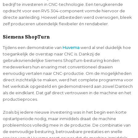
bedrijf te investeren in CNC-technologie. Een terugkerende
opdracht voor een RVS 304-component vormde hiervoor de
directe aanleiding. Hoewel uitbesteden werd overwogen, bleek
zelf produceren uiteindelijk flexibeler én rendabeler.
Siemens ShopTurn
Tijdens een demonstratie van
Huvema
werd al snel duidelijk hoe
toegankelijk de overstap naar CNC is. Dankzij de
gebruiksvriendelijke Siemens ShopTurn-besturing konden
medewerkers hun ervaring met conventioneel draaien
eenvoudig vertalen naar CNC-productie. Om de mogelijkheden
direct inzichtelijk te maken, werd het complete programma voor
het werkstuk opgesteld en gedemonstreerd aan zowel Dantech
als de eindklant. Dat gaf direct vertrouwen in de machine en het
productieproces.
Zoals bij iedere nieuwe investering was in het begin een korte
opstartperiode nodig, maar inmiddels draait de machine
probleemloos volledig mee in de productie. De combinatie van
de eenvoudige besturing, betrouwbare prestaties en snelle
service vanuit Huvema zorgt ervoor dat de machine inmiddels