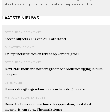
staalbewerking voor projectmatige toepassingen. U kunt bij […]
LAATSTE NIEUWS
BEDRIJF EN ECONOMIE
Steven Ruijters CEO van 247TailorSteel
PLAATBEWERKING
Trumpf herstelt zich en rekent op verdere groei
BEDRIJF EN ECONOMIE
Nevi PMI: Industrie noteert grootste productiestijging in ruim
vier jaar
VERSPANEN
Haimer draagt eigendom over aan tweede generatie
METAALNIEUWS EXTRA IM
Dome Auctions veilt machines, lasapparatuur, plaatstaal en
inventaris van Solex Thermal Science