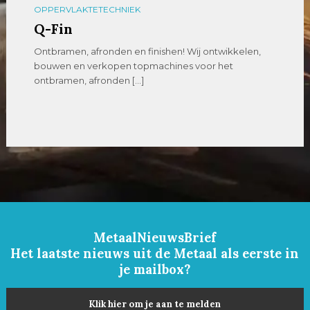
OPPERVLAKTETECHNIEK
Q-Fin
Ontbramen, afronden en finishen! Wij ontwikkelen,
bouwen en verkopen topmachines voor het
ontbramen, afronden […]
MetaalNieuwsBrief
Het laatste nieuws uit de Metaal als eerste in
je mailbox?
Klik hier om je aan te melden