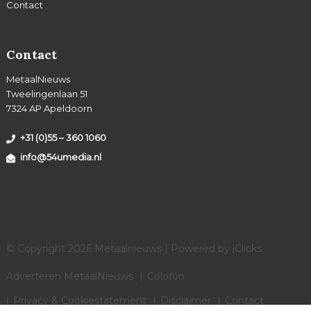
Contact
Contact
MetaalNieuws
Tweelingenlaan 51
7324 AP Apeldoorn
+31 (0)55 – 360 1060
info@54umedia.nl
© Copyright 2026 Metaalnieuws | Powered by
iClicks
Adverteren MetaalNieuws
Colofon
Privacy & Cookiestatement
Disclaimer
Contact