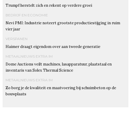
Trumpf herstelt zich en rekent op verdere groei
BEDRIJF EN ECONOMIE
Nevi PMI: Industrie noteert grootste productiestijging in ruim
vier jaar
VERSPANEN
Haimer draagt eigendom over aan tweede generatie
METAALNIEUWS EXTRA IM
Dome Auctions veilt machines, lasapparatuur, plaatstaal en
inventaris van Solex Thermal Science
METAALNIEUWS EXTRA IM
Zo borg je de kwaliteit en maatvoering bij schuimbeton op de
bouwplaats