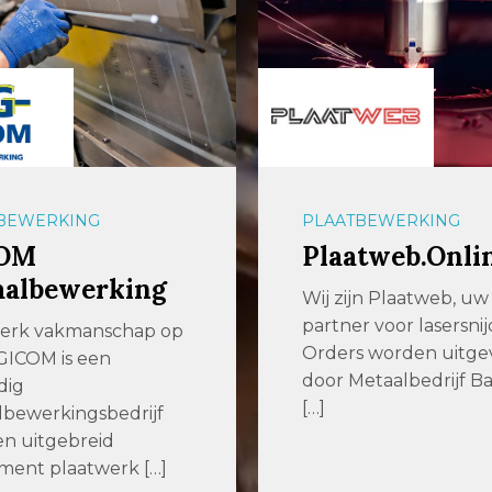
BEWERKING
PLAATBEWERKING
OM
Plaatweb.Onli
aalbewerking
Wij zijn Plaatweb, uw
partner voor lasersni
terk vakmanschap op
Orders worden uitge
GICOM is een
door Metaalbedrijf Ba
dig
[…]
bewerkingsbedrijf
n uitgebreid
iment plaatwerk […]