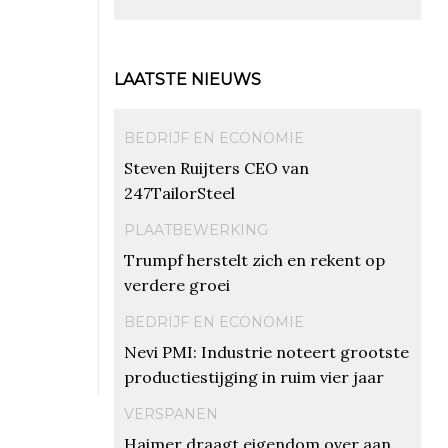
LAATSTE NIEUWS
BEDRIJF EN ECONOMIE
Steven Ruijters CEO van
247TailorSteel
PLAATBEWERKING
Trumpf herstelt zich en rekent op
verdere groei
BEDRIJF EN ECONOMIE
Nevi PMI: Industrie noteert grootste
productiestijging in ruim vier jaar
VERSPANEN
Haimer draagt eigendom over aan