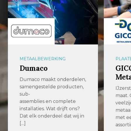
METAALBEWERKING
PLAAT
Dumaco
GIC
Met
Dumaco maakt onderdelen,
samengestelde producten,
IJzers
sub-
maat. 
assemblies en complete
veelzij
installaties. Wat drijft ons?
metaal
Dat elk onderdeel dat wij in
met ee
[…]
assort