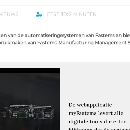
NIEUWS
LEESTIJD: 2 MINUTEN
nten van de automatiseringssystemen van Fastems en bi
gebruikmaken van Fastems’ Manufacturing Management 
De webapplicatie
myFastems levert alle
digitale tools die ertoe
bijdragen dat de system