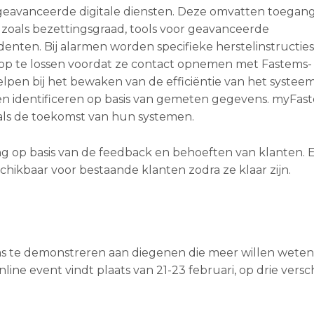
eavanceerde digitale diensten. Deze omvatten toegang
n zoals bezettingsgraad, tools voor geavanceerde
denten. Bij alarmen worden specifieke herstelinstructie
p te lossen voordat ze contact opnemen met Fastems-
helpen bij het bewaken van de efficiëntie van het systeem
 identificeren op basis van gemeten gegevens. myFas
als de toekomst van hun systemen.
g op basis van de feedback en behoeften van klanten. E
hikbaar voor bestaande klanten zodra ze klaar zijn.
s te demonstreren aan diegenen die meer willen weten
ne event vindt plaats van 21-23 februari, op drie versc