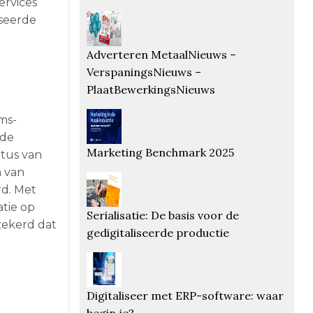
ervices
seerde
Adverteren MetaalNieuws –
VerspaningsNieuws –
PlaatBewerkingsNieuws
ms-
rde
Marketing Benchmark 2025
atus van
n van
rd. Met
atie op
Serialisatie: De basis voor de
zekerd dat
gedigitaliseerde productie
Digitaliseer met ERP-software: waar
begin je?