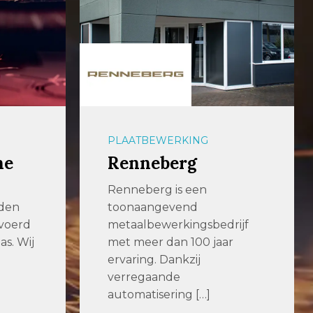
PLAATBEWERKING
ne
Renneberg
Renneberg is een
jden
toonaangevend
voerd
metaalbewerkingsbedrijf
as. Wij
met meer dan 100 jaar
ervaring. Dankzij
verregaande
automatisering […]