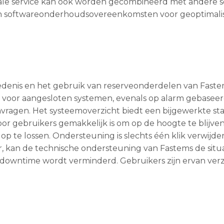
itale service kan ook worden gecombineerd met andere s
en softwareonderhoudsovereenkomsten voor geoptimali
iedenis en het gebruik van reserveonderdelen van Faste
 voor aangesloten systemen, evenals op alarm gebasee
nvragen. Het systeemoverzicht biedt een bijgewerkte st
or gebruikers gemakkelijk is om op de hoogte te blijve
op te lossen. Ondersteuning is slechts één klik verwijde
r, kan de technische ondersteuning van Fastems de situ
ke downtime wordt verminderd. Gebruikers zijn ervan ver