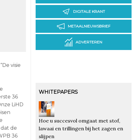
DIGITALE KRANT
METAALNIEUWSBRIEF
ADVERTEREN
“De visie
ie
WHITEPAPERS
rste 36
“Onze LiHD
isen
e
Hoe u succesvol omgaat met stof,
 dat de
lawaai en trillingen bij het zagen en
 WPB 36
slijpen