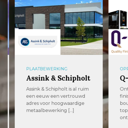
PLAATBEWERKING
OPPER
Assink & Schipholt
Q-F
Assink & Schipholt is al ruim
Ontbr
een eeuw een vertrouwd
finish
adres voor hoogwaardige
bouwe
metaalbewerking […]
topmac
ontbra