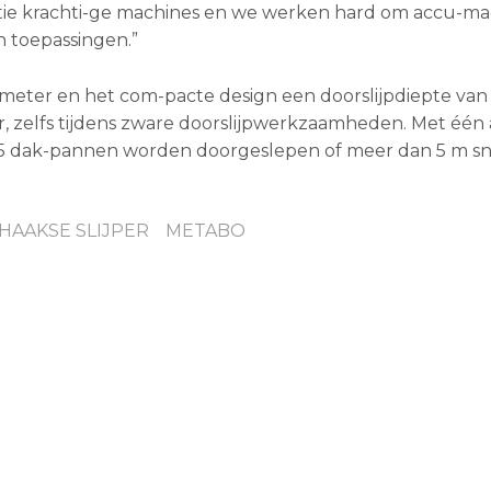
atie krachti-ge machines en we werken hard om accu-ma
 toepassingen.”
meter en het com-pacte design een doorslijpdiepte va
r, zelfs tijdens zware doorslijpwerkzaamheden. Met één
n 75 dak-pannen worden doorgeslepen of meer dan 5 m s
HAAKSE SLIJPER
METABO