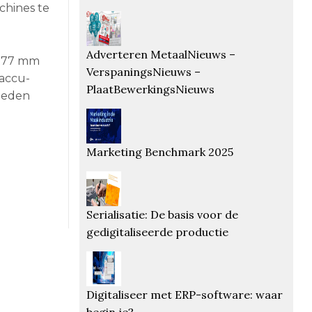
chines te
Adverteren MetaalNieuws –
n 77 mm
VerspaningsNieuws –
 accu-
PlaatBewerkingsNieuws
neden
Marketing Benchmark 2025
Serialisatie: De basis voor de
gedigitaliseerde productie
Digitaliseer met ERP-software: waar
begin je?