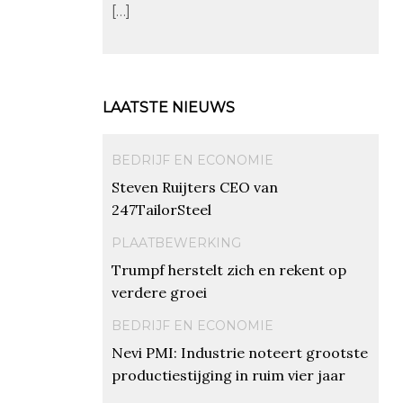
[…]
LAATSTE NIEUWS
BEDRIJF EN ECONOMIE
Steven Ruijters CEO van
247TailorSteel
PLAATBEWERKING
Trumpf herstelt zich en rekent op
verdere groei
BEDRIJF EN ECONOMIE
Nevi PMI: Industrie noteert grootste
productiestijging in ruim vier jaar