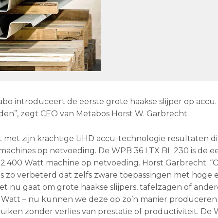
o introduceert de eerste grote haakse slijper op accu. 
rden”, zegt CEO van Metabos Horst W. Garbrecht.
t met zijn krachtige LiHD accu-technologie resultaten d
achines op netvoeding. De WPB 36 LTX BL 230 is de ee
 een 2.400 Watt machine op netvoeding. Horst Garbrecht: 
s zo verbeterd dat zelfs zware toepassingen met hoge e
t nu gaat om grote haakse slijpers, tafelzagen of ander
 Watt – nu kunnen we deze op zo’n manier produceren
iken zonder verlies van prestatie of productiviteit. De