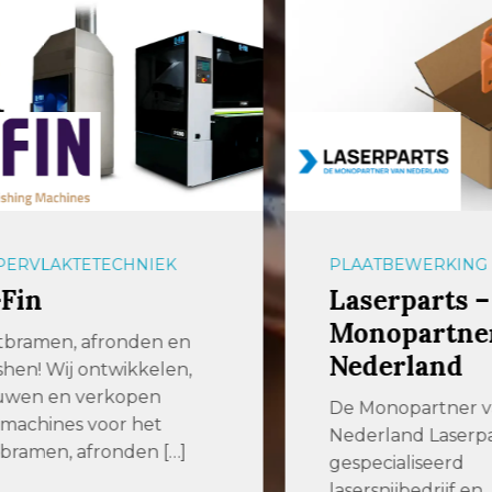
VLAKTETECHNIEK
PLAATBEWERKING
in
Laserparts – D
Monopartner 
amen, afronden en
Nederland
en! Wij ontwikkelen,
n en verkopen
De Monopartner van
hines voor het
Nederland Laserparts 
men, afronden […]
gespecialiseerd
lasersnijbedrijf en