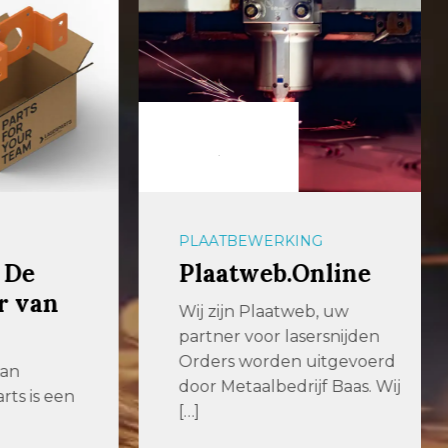
PLAATBEWERKING
e
Plaatweb.Online
van
Wij zijn Plaatweb, uw
partner voor lasersnijden
Orders worden uitgevoerd
door Metaalbedrijf Baas. Wij
is een
[…]