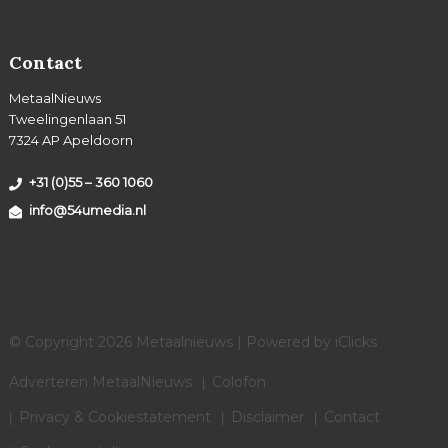
Contact
MetaalNieuws
Tweelingenlaan 51
7324 AP Apeldoorn
+31 (0)55 – 360 1060
info@54umedia.nl
© Copyright 2026 Metaalnieuws | Powered by
iClicks
Adverteren MetaalNieuws
Colofon
Privacy & Cookiestatement
Disclaimer
Contact