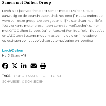
Samen met Daihen Group
Lorch is dit jaar voor het eerst samen met de Daihen Group
aanwezig op de beurs in Essen, sinds het bedrijf in 2023 onderdeel
werd van deze groep. Op een gezamenlijke stand van maar liefst
700 vierkante meter presenteert Lorch Schweißtechnik samen
met OTC Daihen Europe, Daihen Varstroj, Femitec, Rolan Robotics
en LASOtech Systems modern lastechnologie en innovatieve
oplossingen op het gebied van automatisering en robotica.
Lorch
/
Daihen
Hal 5, Stand H18
TAGS
COBOTLASSEN
IQS
LORCH
SCHWEISEN & SCHNEIDEN