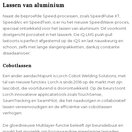
Lassen van aluminium
Naast de beproefde Speed-processen, zoals SpeedPulse XT,
SpeedArc en SpeedTwin, is er nu het nieuwe SpeedWave-proces,
speciaal ontwikkeld voor het lassen van aluminium. Dit voorkomt
doelgericht porositeit in het laswerk. De iQ LMS push-pull
lastoorts is perfect afgestemd op de iQS en last nauwkeurig en
schoon, zelfs met lange slangenpakketten, dankzij constante
draadaanvoer.
Cobotlassen
Een ander aandachtspunt is Lorch Cobot Welding Solutions, met
tal van nieuwe functies. Lorch is sinds 2016 op de markt met zijn
lascobot, die voortdurend is doorontwikkeld. Op de beurs toont
Lorch innovatieve applicatietools zoals TouchSense,
SeamTracking en SeamPilot, die het naadvolgen in collaboratief
lassen vereenvoudigen en de efficiëntie van cobotlassen
verhogen.
De gloednieuwe Multilayer-functie beleeft zijn beursdebuut en
maakt het mogelijk om hoogwaardige meerlagige lasnaden