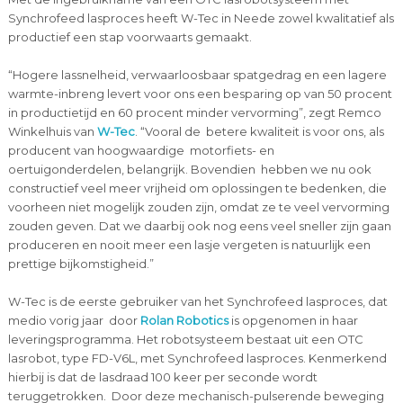
Synchrofeed lasproces heeft W-Tec in Neede zowel kwalitatief als
productief een stap voorwaarts gemaakt.
“Hogere lassnelheid, verwaarloosbaar spatgedrag en een lagere
warmte-inbreng levert voor ons een besparing op van 50 procent
in productietijd en 60 procent minder vervorming”, zegt Remco
Winkelhuis van
W-Tec
. “Vooral de betere kwaliteit is voor ons, als
producent van hoogwaardige motorfiets- en
oertuigonderdelen, belangrijk. Bovendien hebben we nu ook
constructief veel meer vrijheid om oplossingen te bedenken, die
voorheen niet mogelijk zouden zijn, omdat ze te veel vervorming
zouden geven. Dat we daarbij ook nog eens veel sneller zijn gaan
produceren en nooit meer een lasje vergeten is natuurlijk een
prettige bijkomstigheid.”
W-Tec is de eerste gebruiker van het Synchrofeed lasproces, dat
medio vorig jaar door
Rolan Robotics
is opgenomen in haar
leveringsprogramma. Het robotsysteem bestaat uit een OTC
lasrobot, type FD-V6L, met Synchrofeed lasproces. Kenmerkend
hierbij is dat de lasdraad 100 keer per seconde wordt
teruggetrokken. Door deze mechanisch-pulserende beweging