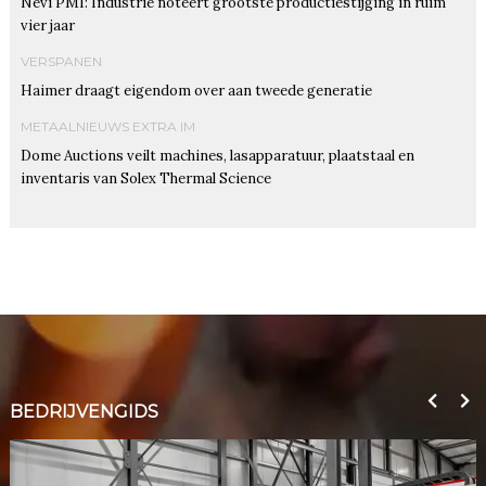
Nevi PMI: Industrie noteert grootste productiestijging in ruim
vier jaar
VERSPANEN
Haimer draagt eigendom over aan tweede generatie
METAALNIEUWS EXTRA IM
Dome Auctions veilt machines, lasapparatuur, plaatstaal en
inventaris van Solex Thermal Science
BEDRIJVENGIDS