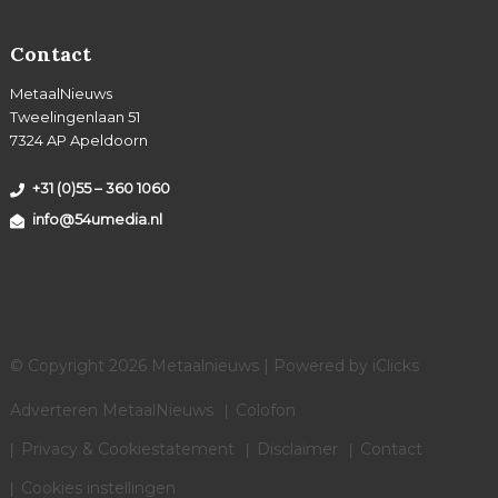
Contact
MetaalNieuws
Tweelingenlaan 51
7324 AP Apeldoorn
+31 (0)55 – 360 1060
info@54umedia.nl
© Copyright 2026 Metaalnieuws | Powered by
iClicks
Adverteren MetaalNieuws
Colofon
Privacy & Cookiestatement
Disclaimer
Contact
Cookies instellingen