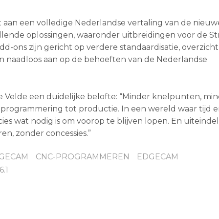
aan een volledige Nederlandse vertaling van de nieuw
llende oplossingen, waaronder uitbreidingen voor de St
ons zijn gericht op verdere standaardisatie, overzicht
ten naadloos aan op de behoeften van de Nederlandse
e Velde een duidelijke belofte: “Minder knelpunten, mi
 programmering tot productie. In een wereld waar tijd en
s wat nodig is om voorop te blijven lopen. En uiteindeli
en, zonder concessies.”
DGECAM
CNC-PROGRAMMEREN
EDGECAM
.1