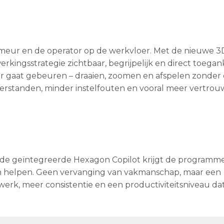
eur en de operator op de werkvloer. Met de nieuwe 3
kingsstrategie zichtbaar, begrijpelijk en direct toegank
r gaat gebeuren – draaien, zoomen en afspelen zonder d
erstanden, minder instelfouten en vooral meer vertro
et de geïntegreerde Hexagon Copilot krijgt de programm
 kan helpen. Geen vervanging van vakmanschap, maar een
werk, meer consistentie en een productiviteitsniveau da