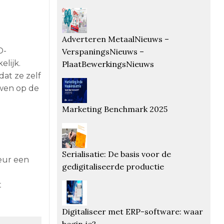
Adverteren MetaalNieuws –
D-
VerspaningsNieuws –
elijk.
PlaatBewerkingsNieuws
at ze zelf
uwen op de
Marketing Benchmark 2025
Serialisatie: De basis voor de
eur een
gedigitaliseerde productie
t
Digitaliseer met ERP-software: waar
begin je?