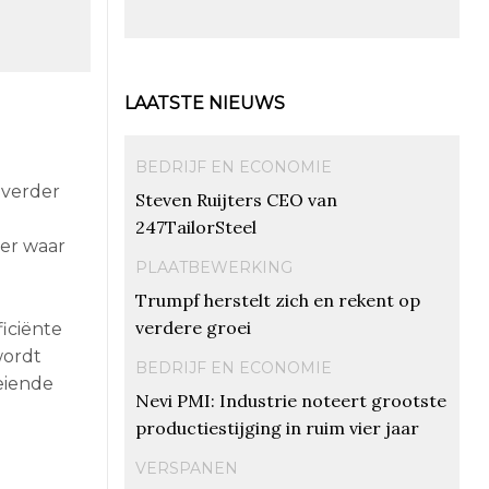
LAATSTE NIEUWS
BEDRIJF EN ECONOMIE
 verder
Steven Ruijters CEO van
247TailorSteel
ver waar
PLAATBEWERKING
Trumpf herstelt zich en rekent op
verdere groei
iciënte
wordt
BEDRIJF EN ECONOMIE
eiende
Nevi PMI: Industrie noteert grootste
productiestijging in ruim vier jaar
VERSPANEN