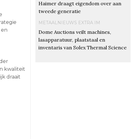
Haimer draagt eigendom over aan
tweede generatie
e
rategie
METAALNIEUWS EXTRA IM
 en
Dome Auctions veilt machines,
lasapparatuur, plaatstaal en
inventaris van Solex Thermal Science
nder
 kwaliteit
jk draait