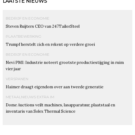
LAATSTE NIEUWS
BEDRIJF EN ECONOMIE
Steven Ruijters CEO van 247TailorSteel
PLAATBEWERKING
Trumpf herstelt zich en rekent op verdere groei
BEDRIJF EN ECONOMIE
Nevi PMI: Industrie noteert grootste productiestijging in ruim
vier jaar
VERSPANEN
Haimer draagt eigendom over aan tweede generatie
METAALNIEUWS EXTRA IM
Dome Auctions veilt machines, lasapparatuur, plaatstaal en
inventaris van Solex Thermal Science