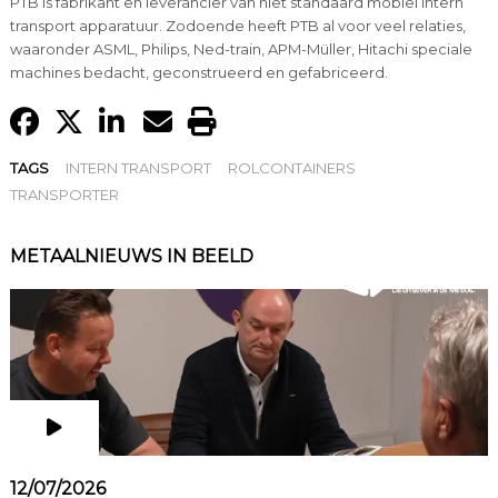
PTB is fabrikant en leverancier van niet standaard mobiel intern
transport apparatuur. Zodoende heeft PTB al voor veel relaties,
waaronder ASML, Philips, Ned-train, APM-Müller, Hitachi speciale
machines bedacht, geconstrueerd en gefabriceerd.
TAGS
INTERN TRANSPORT
ROLCONTAINERS
TRANSPORTER
METAALNIEUWS IN BEELD
12/07/2026