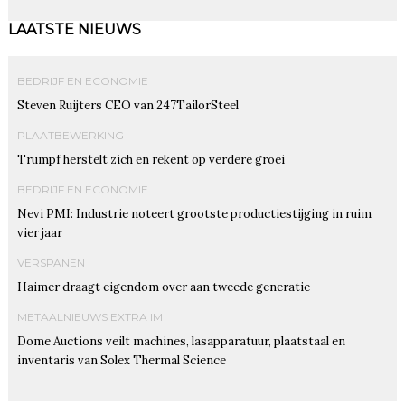
LAATSTE NIEUWS
BEDRIJF EN ECONOMIE
Steven Ruijters CEO van 247TailorSteel
PLAATBEWERKING
Trumpf herstelt zich en rekent op verdere groei
BEDRIJF EN ECONOMIE
Nevi PMI: Industrie noteert grootste productiestijging in ruim
vier jaar
VERSPANEN
Haimer draagt eigendom over aan tweede generatie
METAALNIEUWS EXTRA IM
Dome Auctions veilt machines, lasapparatuur, plaatstaal en
inventaris van Solex Thermal Science