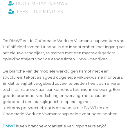
DOOR: METAALNIEUWS
LEESTIJD: 2 MINUTEN
De BMWT en de Coöperatie Werk en Vakmanschap werken sinds
1 juli officieel samen. Hundoel is om in september, met ingang van
het nieuwe schooljaar, te starten met een maatwerkgericht
opleidingstraject voor de aangesloten BMWT-bedrijven.
De branche van de mobiele werktuigen kampt met een
structureel tekort aan goed opgeleide vakbekwame monteurs.
En dat terwijl dit vakgebied zoveel te bieden heeft aan ervaren
technici, maar ook aan aankomende technici in opleiding. Een
goede promotie, voorlichting en werving, met daaraan
gekoppeld een praktijkgerichte opleiding met
toekomstperspectief, dat is de aanpak die BMWT en de
Coöperatie Werk en Vakmanschap beide voor ogen hebben.
BMWT
is een branche-organisatie van importeurs en/of