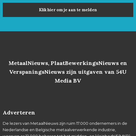
Klik hier om je aan te melden
MetaalNieuws, PlaatBewerkingsNieuws en
VerspaningsNieuws zijn uitgaven van 54U
Media BV
Adverteren
De lezers van MetaalNieuws zijn ruim 17.000 ondernemers in de
Nederlandse en Belgische metaalverwerkende industrie,
waarvan er 12.000 behoren tot het midden- en kleinbedrijf (MKB).