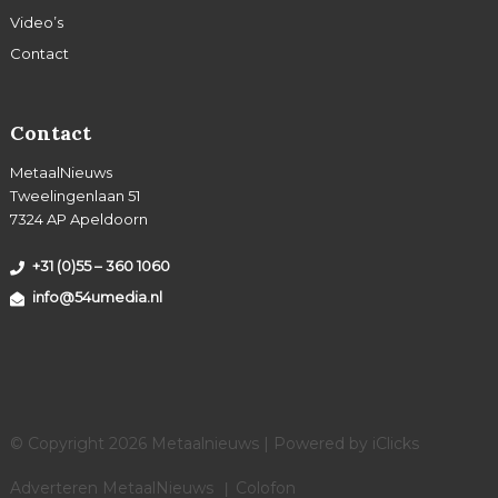
Video’s
Contact
Contact
MetaalNieuws
Tweelingenlaan 51
7324 AP Apeldoorn
+31 (0)55 – 360 1060
info@54umedia.nl
© Copyright 2026 Metaalnieuws | Powered by
iClicks
Adverteren MetaalNieuws
Colofon