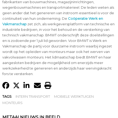
fabrikanten van bouwmachines, magazijninrichtingen,
wegenbouwmachines en transportmaterieel. De leden weten als
geen ander dat het genereren van instroom essentieel is voor de
continuïteit van hun onderneming. De
Coöperatie Werk en
Vakmanschap
zet zich, als werkgeversplatform van technische en
industriële bedrijven, in voor het behoud en de versterking van
technisch vakmanschap. BMWT onderschrijft deze doelstellingen
en is zodoende per 1 juli lid geworden. Voor BMWT is Werk en
Vakmanschap de partij voor duurzame instroom waarbij ingezet
wordt op het opleiden van monteurs maar ook het werven van
vakvolwassen monteurs. Het lidmaatschap biedt BMWT en haar
aangesloten bedrijven de mogelijkheid om enerzijds meer
werkzekerheid te genereren en anderzijds haar wervingskracht
fors te versterken.
TAGS
INTERN TRANSPORT
MOBIELE WERKTUIGEN
MONTEURS
METAALNIEUWS IN BEELD