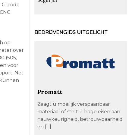
e G-code
 CNC
BEDRIJVENGIDS UITGELICHT
ch op
meter over
0 (505,
ten voor
pport. Net
r kunnen
Promatt
Zaagt u moeilijk verspaanbaar
materiaal of stelt u hoge eisen aan
nauwkeurigheid, betrouwbaarheid
en […]