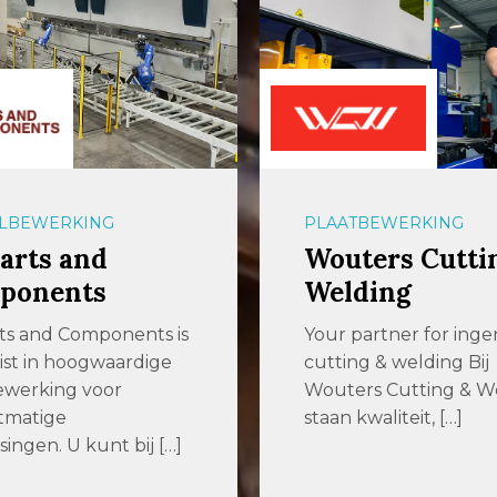
BEWERKING
PLAATBEWERKING
ers Cutting &
Th. Wortelboe
ding
Th. Wortelboer levert
verhuurt, repareert 
artner for ingenious
onderhoudt machine
g & welding Bij
gereedschappen voo
rs Cutting & Welding
onder meer
waliteit, […]
lasvoorbewerking […]