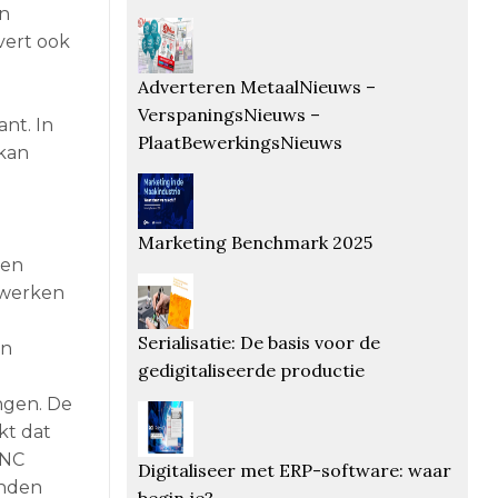
en
vert ook
Adverteren MetaalNieuws –
VerspaningsNieuws –
nt. In
PlaatBewerkingsNieuws
 kan
Marketing Benchmark 2025
gen
ewerken
Serialisatie: De basis voor de
an
gedigitaliseerde productie
ngen. De
kt dat
CNC
Digitaliseer met ERP-software: waar
anden
begin je?