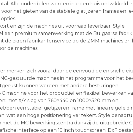
ental. Alle onderdelen worden in eigen huis ontwikkeld 
voor het gieten van de stabiele gietijzeren frames en le
opties.
kort en zijn de machines uit voorraad leverbaar. Style
el een premium samenwerking met de Bulgaarse fabrika
ent de eigen fabrikantenservice op de ZMM machines en
oor de machines.
 kenmerken zich vooral door de eenvoudige en snelle ei
e CNC-gestuurde machines in het programma voor het b
uitgerust kunnen worden met andere besturingen.
C machine voor het productief en flexibel bewerken v
len: met X/Y slag van 760×440 en 1000×520 mm en
ben een stabiel gietijzeren frame met lineaire geleidi
n, wat een hoge positionering verzekert. Style benadru
n met de MC bewerkingscentra dankzij de uitgebreide 
afische interface op een 19 inch touchscreen. DxF best