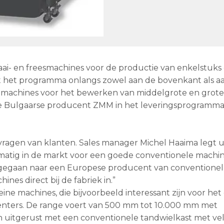
aai- en freesmachines voor de productie van enkelstuks 
t het programma onlangs zowel aan de bovenkant als a
-machines voor het bewerken van middelgrote en grote 
de Bulgaarse producent ZMM in het leveringsprogramm
vragen van klanten. Sales manager Michel Haaima legt ui
lmatig in de markt voor een goede conventionele machi
k gegaan naar een Europese producent van conventione
s direct bij de fabriek in.”
 machines, die bijvoorbeeld interessant zijn voor het 
enters. De range voert van 500 mm tot 10.000 mm met
jn uitgerust met een conventionele tandwielkast met ve