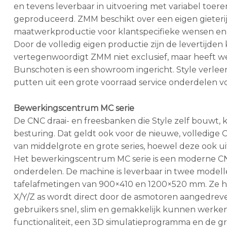
en tevens leverbaar in uitvoering met variabel toer
geproduceerd. ZMM beschikt over een eigen gieterij 
maatwerkproductie voor klantspecifieke wensen en 
Door de volledig eigen productie zijn de levertijden 
vertegenwoordigt ZMM niet exclusief, maar heeft w
Bunschoten is een showroom ingericht. Style verle
putten uit een grote voorraad service onderdelen v
Bewerkingscentrum MC serie
De CNC draai- en freesbanken die Style zelf bouwt,
besturing. Dat geldt ook voor de nieuwe, volledig
van middelgrote en grote series, hoewel deze ook 
Het bewerkingscentrum MC serie is een moderne CN
onderdelen. De machine is leverbaar in twee model
tafelafmetingen van 900×410 en 1200×520 mm. Ze heb
X/Y/Z as wordt direct door de asmotoren aangedreve
gebruikers snel, slim en gemakkelijk kunnen werke
functionaliteit, een 3D simulatieprogramma en de gr