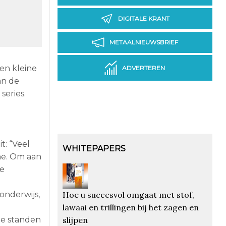
DIGITALE KRANT
METAALNIEUWSBRIEF
en kleine
ADVERTEREN
an de
series.
a
t: “Veel
WHITEPAPERS
ne. Om aan
le
Hoe u succesvol omgaat met stof,
onderwijs,
lawaai en trillingen bij het zagen en
slijpen
le standen