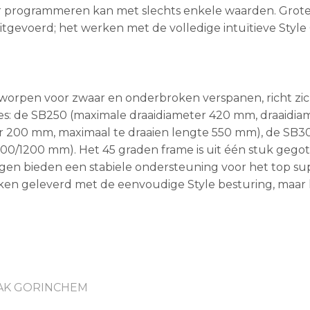
r programmeren kan met slechts enkele waarden. Grot
gevoerd; het werken met de volledige intuïtieve Style
worpen voor zwaar en onderbroken verspanen, richt zi
ypes: de SB250 (maximale draaidiameter 420 mm, draaidia
 200 mm, maximaal te draaien lengte 550 mm), de SB30
700/1200 mm). Het 45 graden frame is uit één stuk gego
ngen bieden een stabiele ondersteuning voor het top su
ken geleverd met de eenvoudige Style besturing, maa
AK GORINCHEM