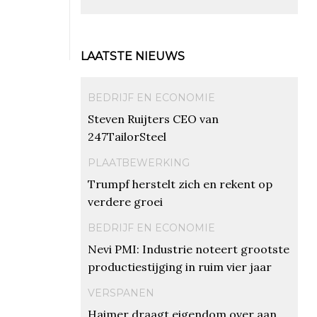
LAATSTE NIEUWS
BEDRIJF EN ECONOMIE
Steven Ruijters CEO van
247TailorSteel
PLAATBEWERKING
Trumpf herstelt zich en rekent op
verdere groei
BEDRIJF EN ECONOMIE
Nevi PMI: Industrie noteert grootste
productiestijging in ruim vier jaar
VERSPANEN
Haimer draagt eigendom over aan