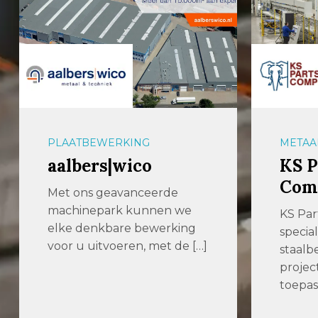
METAALBEWERKING
PLAAT
KS Parts and
Wout
Components
Wel
KS Parts and Components is
Your p
specialist in hoogwaardige
cuttin
staalbewerking voor
Woute
projectmatige
staan k
toepassingen. U kunt bij […]