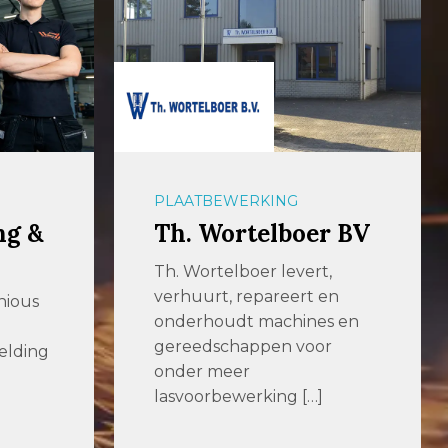
PLAATBEWERKING
r BV
Assink & Schipholt
,
Assink & Schipholt is al ruim
en
een eeuw een vertrouwd
s en
adres voor hoogwaardige
r
metaalbewerking […]