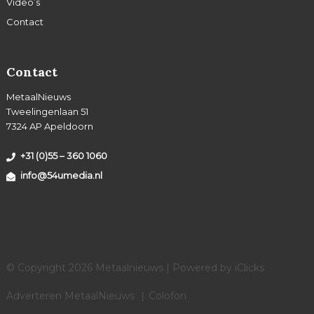
Video’s
Contact
Contact
MetaalNieuws
Tweelingenlaan 51
7324 AP Apeldoorn
+31 (0)55 – 360 1060
info@54umedia.nl
© Copyright 2026 Metaalnieuws | Powered by
iClicks
Adverteren MetaalNieuws
Colofon