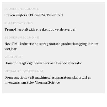
BEDRIJF EN ECONOMIE
Steven Ruijters CEO van 247TailorSteel
PLAATBEWERKING
Trumpf herstelt zich en rekent op verdere groei
BEDRIJF EN ECONOMIE
Nevi PMI: Industrie noteert grootste productiestijging in ruim
vier jaar
VERSPANEN
Haimer draagt eigendom over aan tweede generatie
METAALNIEUWS EXTRA IM
Dome Auctions veilt machines, lasapparatuur, plaatstaal en
inventaris van Solex Thermal Science