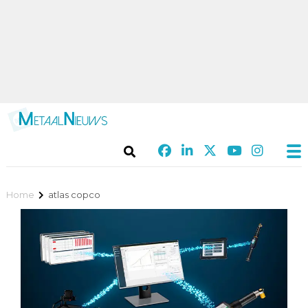
Home
atlas copco