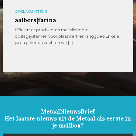
OPSLAGSYSTEMEN
aalbers|farina
Efficiënter produceren met slimmere
opslagsystemen voor plaatwerk en langgoed Enkele
jaren geleden zochten we […]
MetaalNieuwsBrief
Het laatste nieuws uit de Metaal als eerste in
je mailbox?