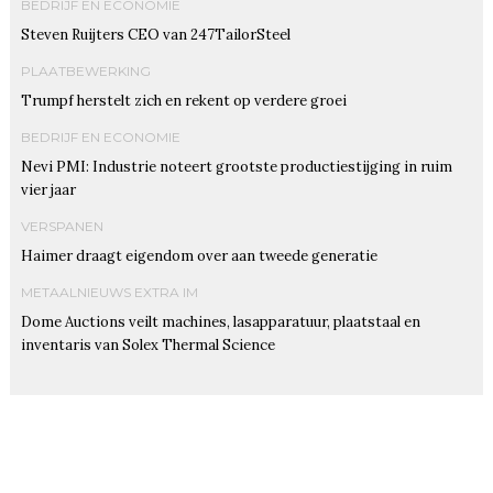
BEDRIJF EN ECONOMIE
Steven Ruijters CEO van 247TailorSteel
PLAATBEWERKING
Trumpf herstelt zich en rekent op verdere groei
BEDRIJF EN ECONOMIE
Nevi PMI: Industrie noteert grootste productiestijging in ruim
vier jaar
VERSPANEN
Haimer draagt eigendom over aan tweede generatie
METAALNIEUWS EXTRA IM
Dome Auctions veilt machines, lasapparatuur, plaatstaal en
inventaris van Solex Thermal Science