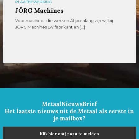
PLAATBEWERKING
JÖRG Machines
Voor machines die werken Al jarenlang zijn wij bij
JÖRG Machines BV fabrikant en […]
MetaalNieuwsBrief
Het laatste nieuws uit de Metaal als eerste in
je mailbox?
Klik hier om je aan te melden