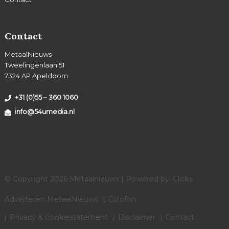
Contact
MetaalNieuws
Tweelingenlaan 51
7324 AP Apeldoorn
+31 (0)55 – 360 1060
info@54umedia.nl
© Copyright 2026 Metaalnieuws | Powered by
iClicks
Adverteren MetaalNieuws
Colofon
Privacy & Cookiestatement
Disclaimer
Contact