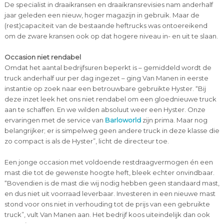
De specialist in draaikransen en draaikransrevisies nam anderhalf
jaar geleden een nieuw, hoger magazijn in gebruik. Maar de
(rest)capaciteit van de bestaande heftrucks was ontoereikend
om de zware kransen ook op dat hogere niveau in- en uit te slaan.
Occasion niet rendabel
Omdat het aantal bedrijfsuren beperkt is – gemiddeld wordt de
truck anderhalf uur per dag ingezet – ging Van Manen in eerste
instantie op zoek naar een betrouwbare gebruikte Hyster. “Bij
deze inzet leek het ons niet rendabel om een gloednieuwe truck
aan te schaffen. En we wilden absoluut weer een Hyster. Onze
ervaringen met de service van
Barloworld
zijn prima. Maar nog
belangrijker; er is simpelweg geen andere truck in deze klasse die
zo compact is als de Hyster”, licht de directeur toe.
Een jonge occasion met voldoende restdraagvermogen én een
mast die tot de gewenste hoogte heft, bleek echter onvindbaar.
“Bovendien is de mast die wij nodig hebben geen standaard mast,
en dus niet uit voorraad leverbaar. Investeren in een nieuwe mast
stond voor ons niet in verhouding tot de prijs van een gebruikte
truck”, vult Van Manen aan. Het bedrijf koos uiteindelijk dan ook