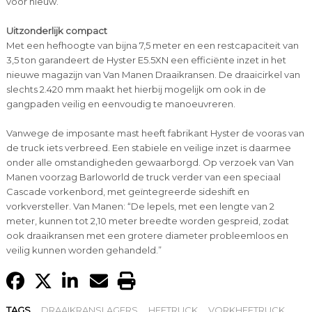
voor nieuw.
Uitzonderlijk compact
Met een hefhoogte van bijna 7,5 meter en een restcapaciteit van
3,5 ton garandeert de Hyster E5.5XN een efficiënte inzet in het
nieuwe magazijn van Van Manen Draaikransen. De draaicirkel van
slechts 2.420 mm maakt het hierbij mogelijk om ook in de
gangpaden veilig en eenvoudig te manoeuvreren.
Vanwege de imposante mast heeft fabrikant Hyster de vooras van
de truck iets verbreed. Een stabiele en veilige inzet is daarmee
onder alle omstandigheden gewaarborgd. Op verzoek van Van
Manen voorzag Barloworld de truck verder van een speciaal
Cascade vorkenbord, met geïntegreerde sideshift en
vorkversteller. Van Manen: “De lepels, met een lengte van 2
meter, kunnen tot 2,10 meter breedte worden gespreid, zodat
ook draaikransen met een grotere diameter probleemloos en
veilig kunnen worden gehandeld.”
TAGS
DRAAIKRANSLAGERS
HEFTRUCK
VORKHEFTRUCK