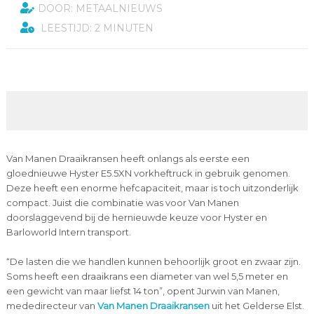
DOOR: METAALNIEUWS
LEESTIJD: 2 MINUTEN
Van Manen Draaikransen heeft onlangs als eerste een
gloednieuwe Hyster E5.5XN vorkheftruck in gebruik genomen.
Deze heeft een enorme hefcapaciteit, maar is toch uitzonderlijk
compact. Juist die combinatie was voor Van Manen
doorslaggevend bij de hernieuwde keuze voor Hyster en
Barloworld Intern transport.
“De lasten die we handlen kunnen behoorlijk groot en zwaar zijn.
Soms heeft een draaikrans een diameter van wel 5,5 meter en
een gewicht van maar liefst 14 ton”, opent Jurwin van Manen,
mededirecteur van
Van Manen Draaikransen
uit het Gelderse Elst.