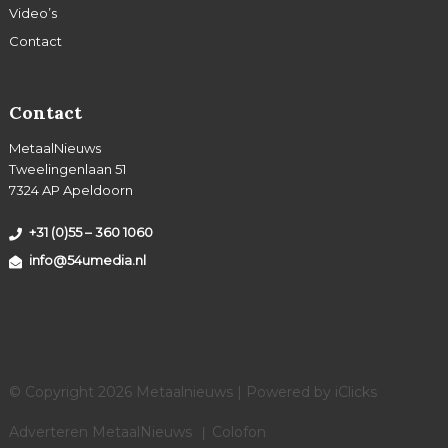
Video’s
Contact
Contact
MetaalNieuws
Tweelingenlaan 51
7324 AP Apeldoorn
+31 (0)55 – 360 1060
info@54umedia.nl
© Copyright 2026 Metaalnieuws | Powered by
iClicks
Adverteren MetaalNieuws
Colofon