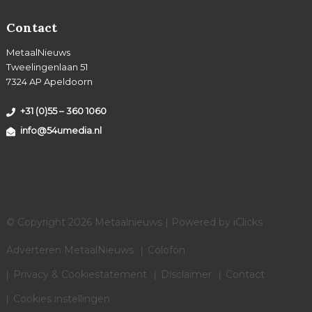
Contact
MetaalNieuws
Tweelingenlaan 51
7324 AP Apeldoorn
+31 (0)55 – 360 1060
info@54umedia.nl
© Copyright 2026 Metaalnieuws | Powered by
iClicks
Adverteren MetaalNieuws
Colofon
Privacy & Cookiestatement
Disclaimer
Contact
Cookies instellingen