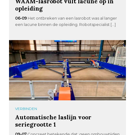
WAAM-lasrobot vult lacune op in
opleiding
06-09
Het ontbreken van een lasrobot was al langer
een lacune binnen de opleiding. Robotspecialist […]
VERBINDEN
Automatische laslijn voor
seriegrootte 1
09-07
Concreet betekende dat: geen ombouwtijden