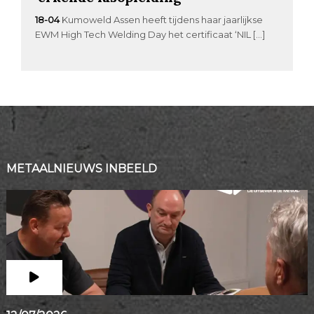
18-04
Kumoweld Assen heeft tijdens haar jaarlijkse
EWM High Tech Welding Day het certificaat ‘NIL […]
METAALNIEUWS INBEELD