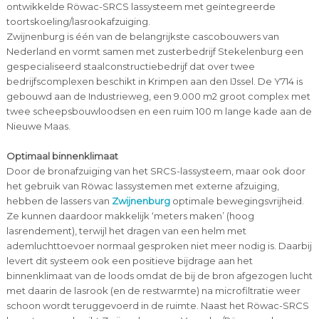
ontwikkelde Röwac-SRCS lassysteem met geïntegreerde
toortskoeling/lasrookafzuiging.
Zwijnenburg is één van de belangrijkste cascobouwers van
Nederland en vormt samen met zusterbedrijf Stekelenburg een
gespecialiseerd staalconstructiebedrijf dat over twee
bedrijfscomplexen beschikt in Krimpen aan den IJssel. De Y714 is
gebouwd aan de Industrieweg, een 9.000 m2 groot complex met
twee scheepsbouwloodsen en een ruim 100 m lange kade aan de
Nieuwe Maas.
Optimaal binnenklimaat
Door de bronafzuiging van het SRCS-lassysteem, maar ook door
het gebruik van Röwac lassystemen met externe afzuiging,
hebben de lassers van
Zwijnenburg
optimale bewegingsvrijheid.
Ze kunnen daardoor makkelijk ‘meters maken’ (hoog
lasrendement), terwijl het dragen van een helm met
ademluchttoevoer normaal gesproken niet meer nodig is. Daarbij
levert dit systeem ook een positieve bijdrage aan het
binnenklimaat van de loods omdat de bij de bron afgezogen lucht
met daarin de lasrook (en de restwarmte) na microfiltratie weer
schoon wordt teruggevoerd in de ruimte. Naast het Röwac-SRCS