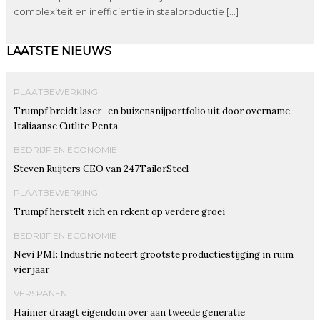
complexiteit en inefficiëntie in staalproductie […]
LAATSTE NIEUWS
PLAATBEWERKING
Trumpf breidt laser- en buizensnijportfolio uit door overname
Italiaanse Cutlite Penta
BEDRIJF EN ECONOMIE
Steven Ruijters CEO van 247TailorSteel
PLAATBEWERKING
Trumpf herstelt zich en rekent op verdere groei
BEDRIJF EN ECONOMIE
Nevi PMI: Industrie noteert grootste productiestijging in ruim
vier jaar
VERSPANEN
Haimer draagt eigendom over aan tweede generatie