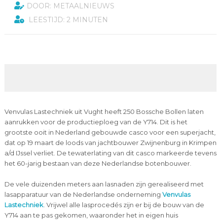
DOOR: METAALNIEUWS
LEESTIJD: 2 MINUTEN
Venvulas Lastechniek uit Vught heeft 250 Bossche Bollen laten
aanrukken voor de productieploeg van de Y714. Dit is het
grootste ooit in Nederland gebouwde casco voor een superjacht,
dat op 19 maart de loods van jachtbouwer Zwijnenburg in Krimpen
a/d IJssel verliet. De tewaterlating van dit casco markeerde tevens
het 60-jarig bestaan van deze Nederlandse botenbouwer.
De vele duizenden meters aan lasnaden zijn gerealiseerd met
lasapparatuur van de Nederlandse onderneming
Venvulas
Lastechniek
. Vrijwel alle lasprocedés zijn er bij de bouw van de
Y714 aan te pas gekomen, waaronder het in eigen huis