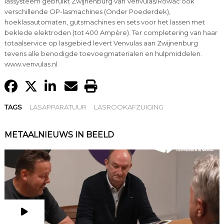
lassysteem gebruikt Zwijnenburg van Venvulas/Röwac ook
verschillende OP-lasmachines (Onder Poederdek),
hoeklasautomaten, gutsmachines en sets voor het lassen met
beklede elektroden (tot 400 Ampère). Ter completering van haar
totaalservice op lasgebied levert Venvulas aan Zwijnenburg
tevens alle benodigde toevoegmaterialen en hulpmiddelen.
www.venvulas.nl
TAGS
LASAPPARATUUR
LASROOKAFZUIGING
METAALNIEUWS IN BEELD