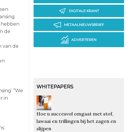
 een
DIGITALE KRANT
ansing
m hebben
METAALNIEUWSBRIEF
in de
ADVERTEREN
n van de
en
WHITEPAPERS
nsing: “We
r in
Hoe u succesvol omgaat met stof,
lawaai en trillingen bij het zagen en
ns
slijpen