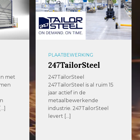
OPLAGE
54U Media
De uitgever met het
im 15
hoogste bereik in de metaal
met de titels MetaalNieuws,
VerspaningsNieuws […]
eel