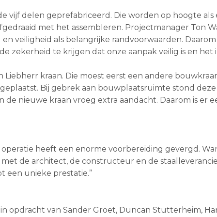
de vijf delen geprefabriceerd. Die worden op hoogte als
oefgedraaid met het assembleren. Projectmanager Ton W
d en veiligheid als belangrijke randvoorwaarden. Daaro
e zekerheid te krijgen dat onze aanpak veilig is en het 
on Liebherr kraan. Die moest eerst een andere bouwkraa
geplaatst. Bij gebrek aan bouwplaatsruimte stond deze
an de nieuwe kraan vroeg extra aandacht. Daarom is er e
 de operatie heeft een enorme voorbereiding gevergd. Wa
aar, met de architect, de constructeur en de staalleverancie
t een unieke prestatie.”
in opdracht van Sander Groet, Duncan Stutterheim, Ha