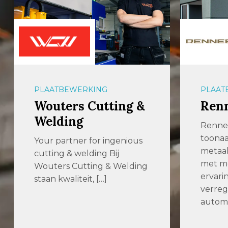
PLAATBEWERKING
OPSLA
Renneberg
aalb
Renneberg is een
Effici
toonaangevend
slimm
metaalbewerkingsbedrijf
voor p
met meer dan 100 jaar
langgo
ervaring. Dankzij
gelede
verregaande
automatisering […]