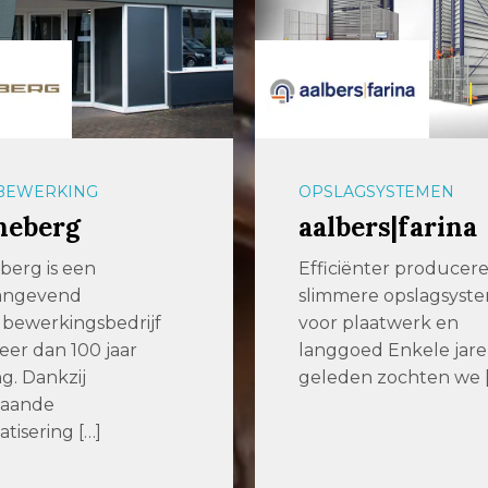
GSYSTEMEN
PLAATBEWERKING
ers|farina
247TailorSteel
ënter produceren met
247TailorSteel
ere opslagsystemen
247TailorSteel is al ru
laatwerk en
jaar actief in de
ed Enkele jaren
metaalbewerkende
n zochten we […]
industrie. 247TailorSt
levert […]