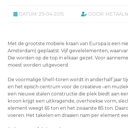
DATUM: 29-04-2015
DOOR: METAAL
Met de grootste mobiele kraan van Europa is een ni
Amsterdam) geplaatst. Vijf gevelelementen, waarvan 
Die worden op de top in elkaar gezet. Voor aannemer 
moest worden uitgevoerd.
De voormalige Shell-toren wordt in anderhalf jaar t
en het episch centrum voor de creatieve –en muzie
een nieuwe stalen constructie die plek biedt aan e
kroon krijgt een uitkragende, overhoekse vorm, slech
element weegt 65 ton en het zwaarste 85 ton. Daaro
voeren. Het takelen en draaien nam per element een