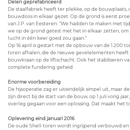
Delen geprefabriceerd
De staalfabriek heeft ter plekke, op de bouwplaats, 
bouwdoos in elkaar gezet. Op de grond is eerst pr
van J.P. van Eesteren: “We hadden te maken met tij
we op de grond getest met het in elkaar zetten, om d
lucht in één keer goed zou gaan.”
Op 16 april is gestart met de opbouw van de 1.200 t
toren afhalen, die de nieuwe gevelelementen heeft 
bouwkraan op de liftschacht. Ook het stabiliseren v
complete fundering geheid.
Enorme voorbereiding
De hijsoperatie zag er uiteindelijk simpel uit, maar
zijn direct bij de start van de bouw, op 1 juli vorig j
overleg gegaan voor een oplossing. Dat maakt het to
Oplevering eind januari 2016
De oude Shell-toren wordt ingrijpend verbouwd en 