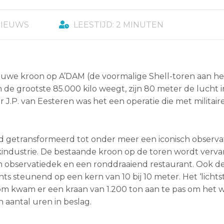
NIEUWS
LEESTIJD: 2 MINUTEN
euwe kroon op A’DAM (de voormalige Shell-toren aan het
de grootste 85.000 kilo weegt, zijn 80 meter de lucht 
J.P. van Eesteren was het een operatie die met militaire
ijd getransformeerd tot onder meer een iconisch observ
kindustrie. De bestaande kroon op de toren wordt verv
en observatiedek en een ronddraaiend restaurant. Ook 
ts steunend op een kern van 10 bij 10 meter. Het ‘lichtst
m kwam er een kraan van 1.200 ton aan te pas om het w
 aantal uren in beslag.