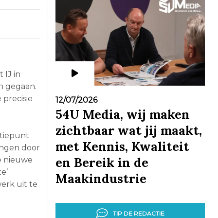
 IJ in
in gegaan.
 precisie
12/07/2026
54U Media, wij maken
zichtbaar wat jij maakt,
atiepunt
met Kennis, Kwaliteit
angen door
en Bereik in de
de nieuwe
e’
Maakindustrie
erk uit te
TIP DE REDACTIE